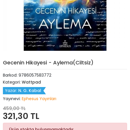
Gecenin Hikayesi - Aylema(Ciltsiz)
Barkod:
9786057583772
Kategori:
Wattpad
Yazar:
N. G. Kabal
Yayınevi:
Ephesus Yayınları
459,00 TL
321,30 TL
Ürün stokta bulunmamaktadır.