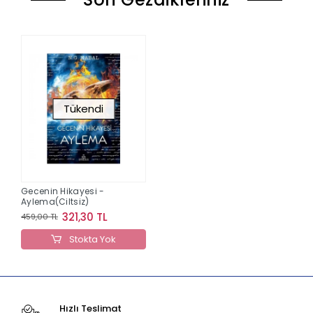
Tükendi
Gecenin Hikayesi -
Aylema(Ciltsiz)
321,30 TL
459,00 TL
Stokta Yok
Hızlı Teslimat