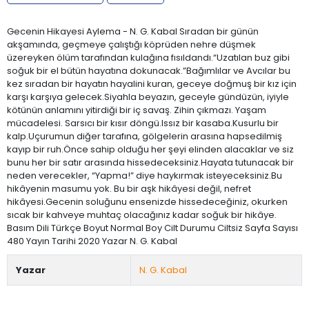
Gecenin Hikayesi Aylema - N. G. Kabal Sıradan bir günün
akşamında, geçmeye çalıştığı köprüden nehre düşmek
üzereyken ölüm tarafından kulağına fısıldandı.“Uzatılan buz gibi
soğuk bir el bütün hayatına dokunacak.”Bağımlılar ve Avcılar bu
kez sıradan bir hayatın hayalini kuran, geceye doğmuş bir kız için
karşı karşıya gelecek.Siyahla beyazın, geceyle gündüzün, iyiyle
kötünün anlamını yitirdiği bir iç savaş. Zihin çıkmazı. Yaşam
mücadelesi. Sarsıcı bir kısır döngü.Issız bir kasaba.Kusurlu bir
kalp.Uçurumun diğer tarafına, gölgelerin arasına hapsedilmiş
kayıp bir ruh.Önce sahip olduğu her şeyi elinden alacaklar ve siz
bunu her bir satır arasında hissedeceksiniz.Hayata tutunacak bir
neden verecekler, “Yapma!” diye haykırmak isteyeceksiniz.Bu
hikâyenin masumu yok. Bu bir aşk hikâyesi değil, nefret
hikâyesi.Gecenin soluğunu ensenizde hissedeceğiniz, okurken
sıcak bir kahveye muhtaç olacağınız kadar soğuk bir hikâye.
Basım Dili Türkçe Boyut Normal Boy Cilt Durumu Ciltsiz Sayfa Sayısı
480 Yayın Tarihi 2020 Yazar N. G. Kabal
Yazar
N. G. Kabal