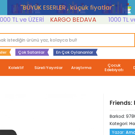
''BÜYÜK ESERLER , küçük fiyatlar''
 TL ve ÜZERİ
KARGO BEDAVA
1000 TL ve Ü
iler
Çok Satanlar
En Çok Oylananlar
Çocuk
Kolektif
Süreli Yayınlar
Araştırma
Edebiyatı
Friends: 
Barkod:
978
Kategori:
Ho
Yazar:
Ama