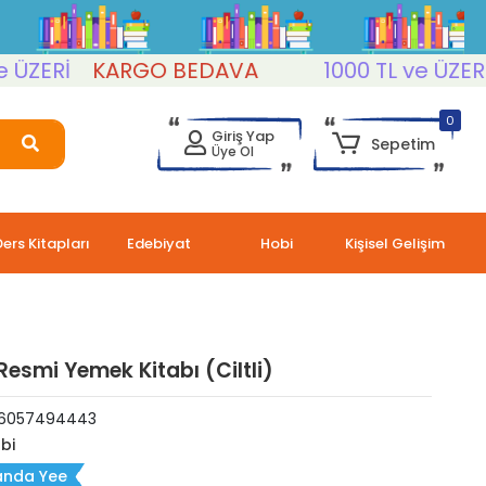
ZERİ
KARGO BEDAVA
1000 TL ve ÜZERİ
0
Giriş Yap
Sepetim
Üye Ol
Ders Kitapları
Edebiyat
Hobi
Kişisel Gelişim
Resmi Yemek Kitabı (Ciltli)
6057494443
bi
nda Yee