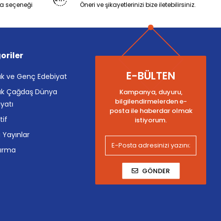
a seçeneği
Öneri ve şikayetlerinizi bize iletebilirsiniz.
oriler
E-BÜLTEN
k ve Genç Edebiyat
k Çağdaş Dünya
Kampanya, duyuru,
bilgilendirmelerden e-
yatı
posta ile haberdar olmak
tif
istiyorum.
i Yayınlar
tırma
GÖNDER