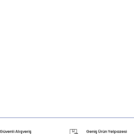
Güvenli Alışveriş
Geniş Ürün Yelpazesi