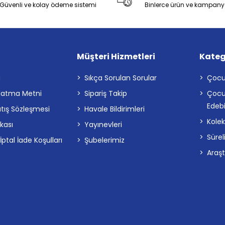
Güvenli ve kolay ödeme sistemi
Binlerce ürün ve kampany
Müşteri Hizmetleri
Kateg
a
Sıkça Sorulan Sorular
Çocu
latma Metni
Sipariş Takip
Çocu
Edebi
atış Sözleşmesi
Havale Bildirimleri
Kolek
ikası
Yayınevleri
Sürel
tal İade Koşulları
Şubelerimiz
Araş