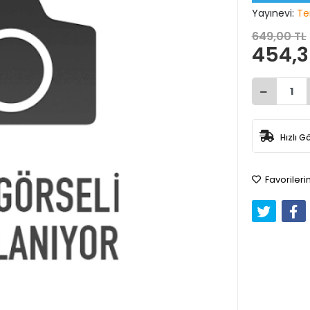
Yayınevi:
Te
649,00 TL
454,3
Hızlı G
Favorileri