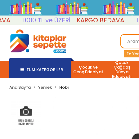
A
1000 TL ve ÜZERİ
KARGO BEDAVA
1000
En Yen
Çocuk
Çocuk ve
Çağdaş
TÜM KATEGORİLER
Genç Edebiyat
Dünya
Edebiyatı
Ana Sayfa
Yemek
Hobi