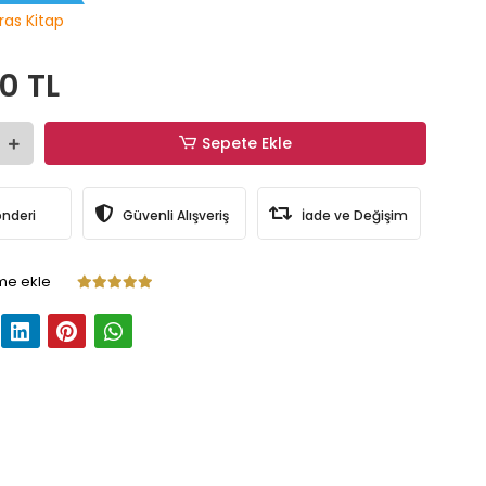
ras Kitap
0 TL
Sepete Ekle
önderi
Güvenli Alışveriş
İade ve Değişim
me ekle