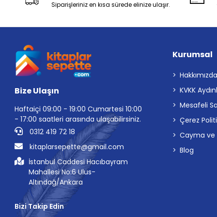
Siparişleriniz en kısa sürede elinize ulaşır.
Kurumsal
Hakkımızd
Bize Ulaşın
KVKK Aydın
Mesafeli S
Haftaiçi 09:00 - 19:00 Cumartesi 10:00
- 17:00 saatleri arasında ulaşabilirsiniz.
Çerez Polit
0312 419 72 18
Cayma ve İp
kitaplarsepette@gmail.com
Blog
İstanbul Caddesi Hacıbayram
Mahallesi No:6 Ulus-
Altındağ/Ankara
Bizi Takip Edin