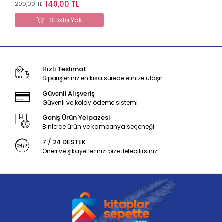
Friends Bardak Altlığı
140,00 TL
200,00 TL
Frame Mor BAL-380221
Stokta Yok
Hızlı Teslimat
Siparişleriniz en kısa sürede elinize ulaşır.
Güvenli Alışveriş
Güvenli ve kolay ödeme sistemi
Geniş Ürün Yelpazesi
Binlerce ürün ve kampanya seçeneği
7 / 24 DESTEK
Öneri ve şikayetlerinizi bize iletebilirsiniz.