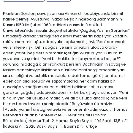
Frankfurt Dersleri, savaş sonrası Alman dili edebiyatında bir mit
haline gelmiş, Avusturyalı yazar ve şair Ingeborg Bachmann’ın
Kasım 1959 ile Şubat 1960 tarihleri arasında Frankfurt
Üniversitesi’nde misafir doçent sıfatıyla “Çağdaş Yazının Sorunları”
üst başlığı altında verdiği beş dersin metinlerini kapsıyor. Yazarın
rolü ve sorumluluğu, edebiyatın toplumsal işlevi, “Ben” sorunsalı
ve isimlerle ilişki, Dil’in doğası ve sınırlamaları, ütopya olarak
edebiyat bu beş dersin tematik içeriğini oluşturuyor. Günümüz
yazarının ve şairinin “yeni bir hakikatteki payı nerede başlar?”
sorunsalını odağa alan Frankfurt Dersleri, Bachmann'ın savaş ve
faşizm deneyimiyle ilişkilenen düşüncelerini sergilemesinin yanı
sıra dil etiğini ve estetik meselelere dair temel görüşlerini temsil
eden can alıcı sorular ve saptamalarla, her daim hakiki bir
duyarlığa ve sağlam bir entelektüel birikime sahip olması
gereken çağdaş edebiyata derinlikli bir bakış açısı sunuyor. “Yeni
bir dilin yeni bir üslubu olmalıdır, ve dil o üsluba ancak içinde yeni
bir ruh barındırıyorsa sahip olabilir.” Bu yüzyılda ülkemizin
[Avusturya’nın] ürettiği en zeki ve en önemli kadın yazar. Thomas
Bernhard Parlak bir entelektüel. -Heinrich Böll (Tanıtım
Bülteninden) Hamur Tipi : 2. Hamur Sayfa Sayısı : 104 Ebat : 13,5 x 21
İlk Baskı Yılı : 2020 Baskı Sayısı : 1. Basım Dil : Türkçe