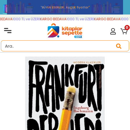
''BÜYÜK ESERLER , küçük fiyatlar''
EDAVA
1000 TL ve ÜZERİ
KARGO BEDAVA
1000 TL ve ÜZERİ
KARGO BEDAVA
1000 T
0