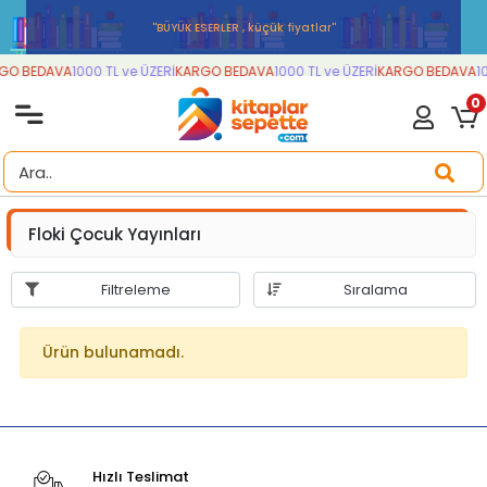
''BÜYÜK ESERLER , küçük fiyatlar''
GO BEDAVA
1000 TL ve ÜZERİ
KARGO BEDAVA
1000 TL ve ÜZERİ
KARGO BEDAVA
10
0
Floki Çocuk Yayınları
Filtreleme
Sıralama
Ürün bulunamadı.
Hızlı Teslimat