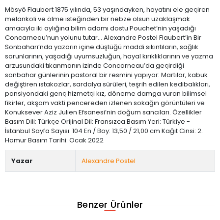
Mösyö Flaubert 1875 yılında, 53 yaşındayken, hayatını ele geçiren
melankoli ve ölme isteğinden bir nebze olsun uzaklaşmak
amacıyla iki aylığına bilim adamı dostu Pouchet’nin yaşadığı
Concarneau’nun yolunu tutar... Alexandre Postel Flaubert’in Bir
Sonbaharı’nda yazarın içine düştüğü maddi sıkıntıların, sağlık
sorunlarının, yaşadığı uyumsuzluğun, hayal kırıklıklarının ve yazma
arzusundaki tıkanmanın izinde Concarneau’da geçirdiği
sonbahar günlerinin pastoral bir resmini yapıyor: Martılar, kabuk
değiştiren ıstakozlar, sardalya sürüleri, teşrih edilen kedibalıkları,
pansiyondaki genç hizmetçi kız, döneme damga vuran bilimsel
fikirler, akşam vakti pencereden izlenen sokağın görüntüleri ve
Konuksever Aziz Julien Efsanesi’nin doğum sancıları. Özellikler
Basım Dili: Türkçe Orijinal Dil: Fransızca Basım Yeri: Türkiye -
İstanbul Sayfa Sayısı: 104 En / Boy: 13,50 / 21,00 cm Kağıt Cinsi: 2.
Hamur Basım Tarihi: Ocak 2022
Yazar
Alexandre Postel
Benzer Ürünler