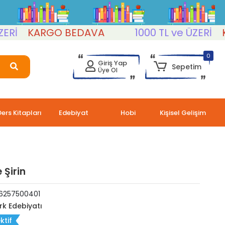
KARGO BEDAVA
1000 TL ve ÜZERİ
KAR
0
Giriş Yap
Sepetim
Üye Ol
Ders Kitapları
Edebiyat
Hobi
Kişisel Gelişim
 Şirin
6257500401
rk Edebiyatı
ktif