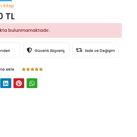
n Kitap
0 TL
okta bulunmamaktadır.
önderi
Güvenli Alışveriş
İade ve Değişim
me ekle