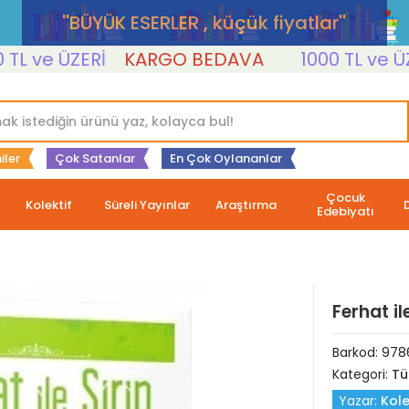
''BÜYÜK ESERLER , küçük fiyatlar''
ve ÜZERİ
KARGO BEDAVA
1000 TL ve ÜZERİ
iler
Çok Satanlar
En Çok Oylananlar
Çocuk
Kolektif
Süreli Yayınlar
Araştırma
Edebiyatı
Ferhat ile
Barkod:
978
Kategori:
Tü
Yazar:
Kole