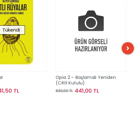
Tükendi
ar
Opia 2 – Başlamalı Yeniden
(Ciltli Kutulu)
41,50 TL
441,00 TL
630,00 TL
Stokta Yok
Sepete Ekle