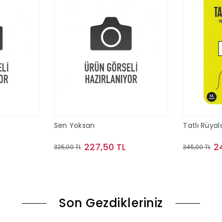
Sen Yoksan
Tatlı Rüyal
227,50 TL
2
325,00 TL
345,00 TL
le
Sepete Ekle
Son Gezdikleriniz