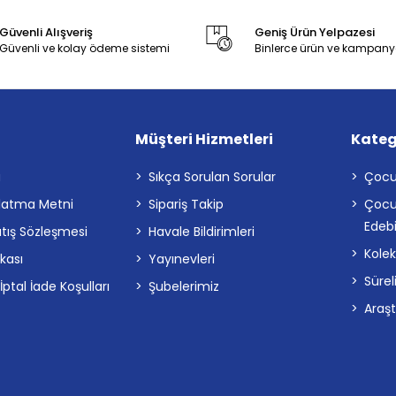
Güvenli Alışveriş
Geniş Ürün Yelpazesi
Güvenli ve kolay ödeme sistemi
Binlerce ürün ve kampany
Müşteri Hizmetleri
Kateg
a
Sıkça Sorulan Sorular
Çocu
latma Metni
Sipariş Takip
Çocu
Edebi
atış Sözleşmesi
Havale Bildirimleri
Kolek
ikası
Yayınevleri
Sürel
tal İade Koşulları
Şubelerimiz
Araş