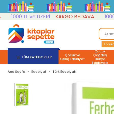
1000 TL ve ÜZERİ
KARGO BEDAVA
1000 TL 
En Yen
Çocuk
Çocuk ve
Çağdaş
TÜM KATEGORİLER
Genç Edebiyat
Dünya
Edebiyatı
Ana Sayfa
Edebiyat
Türk Edebiyatı