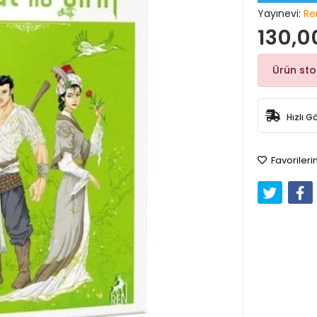
Yayınevi:
Re
130,0
Ürün st
Hızlı G
Favorileri