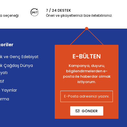
7 / 24 DESTEK
a seçeneği
Öneri ve şikayetlerinizi bize iletebilirsiniz.
oriler
E-BÜLTEN
k ve Genç Edebiyat
k Çağdaş Dünya
Kampanya, duyuru,
bilgilendirmelerden e-
yatı
posta ile haberdar olmak
tif
istiyorum.
i Yayınlar
tırma
GÖNDER