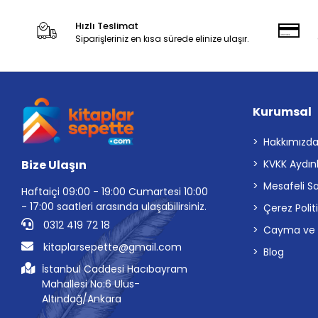
Hızlı Teslimat
Siparişleriniz en kısa sürede elinize ulaşır.
Kurumsal
Hakkımızd
Bize Ulaşın
KVKK Aydın
Mesafeli S
Haftaiçi 09:00 - 19:00 Cumartesi 10:00
- 17:00 saatleri arasında ulaşabilirsiniz.
Çerez Polit
0312 419 72 18
Cayma ve İp
kitaplarsepette@gmail.com
Blog
İstanbul Caddesi Hacıbayram
Mahallesi No:6 Ulus-
Altındağ/Ankara