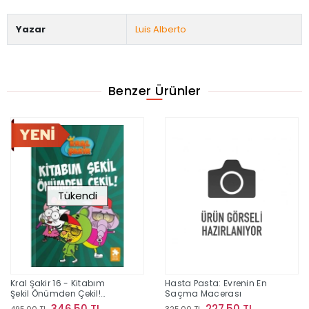
Yazar
Luis Alberto
Benzer Ürünler
Tükendi
Kral Şakir 16 - Kitabım
Hasta Pasta: Evrenin En
Şekil Önümden Çekil!
Saçma Macerası
(Ciltli)
346,50 TL
227,50 TL
495,00 TL
325,00 TL