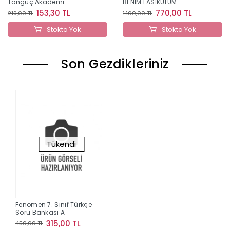
Tonguç Akademi
BENİM FASİKÜLÜM
MATEMATİK
153,30 TL
770,00 TL
219,00 TL
1.100,00 TL
Stokta Yok
Stokta Yok
Son Gezdikleriniz
Tükendi
Fenomen 7. Sınıf Türkçe
Soru Bankası A
315,00 TL
450,00 TL