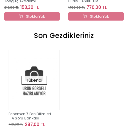
Tonguç Akademi
BENİM FASİKÜLÜM
MATEMATİK
153,30 TL
770,00 TL
219,00 TL
1.100,00 TL
Stokta Yok
Stokta Yok
Son Gezdikleriniz
Tükendi
Fenomen 7 Fen Bilimleri
- A Soru Bankası
287,00 TL
410,00 TL