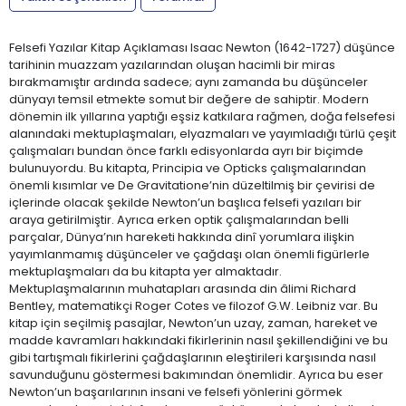
Felsefi Yazılar Kitap Açıklaması Isaac Newton (1642-1727) düşünce
tarihinin muazzam yazılarından oluşan hacimli bir miras
bırakmamıştır ardında sadece; aynı zamanda bu düşünceler
dünyayı temsil etmekte somut bir değere de sahiptir. Modern
dönemin ilk yıllarına yaptığı eşsiz katkılara rağmen, doğa felsefesi
alanındaki mektuplaşmaları, elyazmaları ve yayımladığı türlü çeşit
çalışmaları bundan önce farklı edisyonlarda ayrı bir biçimde
bulunuyordu. Bu kitapta, Principia ve Opticks çalışmalarından
önemli kısımlar ve De Gravitatione’nin düzeltilmiş bir çevirisi de
içlerinde olacak şekilde Newton’un başlıca felsefi yazıları bir
araya getirilmiştir. Ayrıca erken optik çalışmalarından belli
parçalar, Dünya’nın hareketi hakkında dinî yorumlara ilişkin
yayımlanmamış düşünceler ve çağdaşı olan önemli figürlerle
mektuplaşmaları da bu kitapta yer almaktadır.
Mektuplaşmalarının muhatapları arasında din âlimi Richard
Bentley, matematikçi Roger Cotes ve filozof G.W. Leibniz var. Bu
kitap için seçilmiş pasajlar, Newton’un uzay, zaman, hareket ve
madde kavramları hakkındaki fikirlerinin nasıl şekillendiğini ve bu
gibi tartışmalı fikirlerini çağdaşlarının eleştirileri karşısında nasıl
savunduğunu göstermesi bakımından önemlidir. Ayrıca bu eser
Newton’un başarılarının insani ve felsefi yönlerini görmek