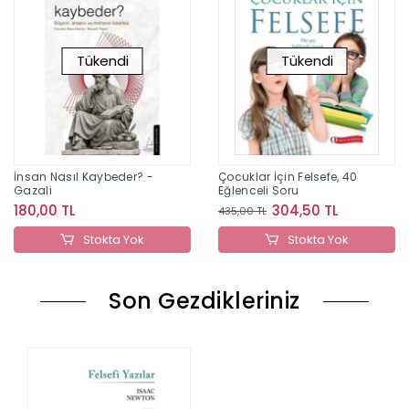
Tükendi
Tükendi
İnsan Nasıl Kaybeder? -
Çocuklar İçin Felsefe, 40
Gazali
Eğlenceli Soru
180,00 TL
304,50 TL
435,00 TL
Stokta Yok
Stokta Yok
Son Gezdikleriniz