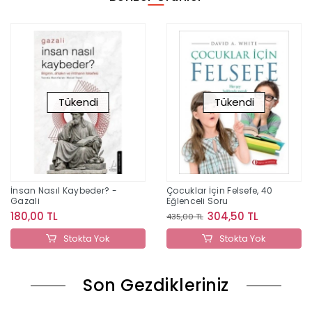
Tükendi
Tükendi
İnsan Nasıl Kaybeder? -
Çocuklar İçin Felsefe, 40
Gazali
Eğlenceli Soru
180,00 TL
304,50 TL
435,00 TL
Stokta Yok
Stokta Yok
Son Gezdikleriniz