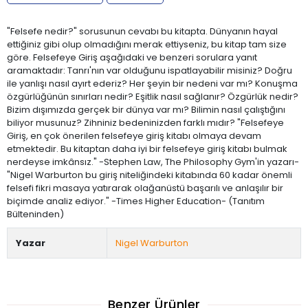
"Felsefe nedir?" sorusunun cevabı bu kitapta. Dünyanın hayal
ettiğiniz gibi olup olmadığını merak ettiyseniz, bu kitap tam size
göre. Felsefeye Giriş aşağıdaki ve benzeri sorulara yanıt
aramaktadır: Tanrı'nın var olduğunu ispatlayabilir misiniz? Doğru
ile yanlışı nasıl ayırt ederiz? Her şeyin bir nedeni var mı? Konuşma
özgürlüğünün sınırları nedir? Eşitlik nasıl sağlanır? Özgürlük nedir?
Bizim dışımızda gerçek bir dünya var mı? Bilimin nasıl çalıştığını
biliyor musunuz? Zihniniz bedeninizden farklı mıdır? "Felsefeye
Giriş, en çok önerilen felsefeye giriş kitabı olmaya devam
etmektedir. Bu kitaptan daha iyi bir felsefeye giriş kitabı bulmak
nerdeyse imkânsız." -Stephen Law, The Philosophy Gym'in yazarı-
"Nigel Warburton bu giriş niteliğindeki kitabında 60 kadar önemli
felsefi fikri masaya yatırarak olağanüstü başarılı ve anlaşılır bir
biçimde analiz ediyor." -Times Higher Education- (Tanıtım
Bülteninden)
Yazar
Nigel Warburton
Benzer Ürünler