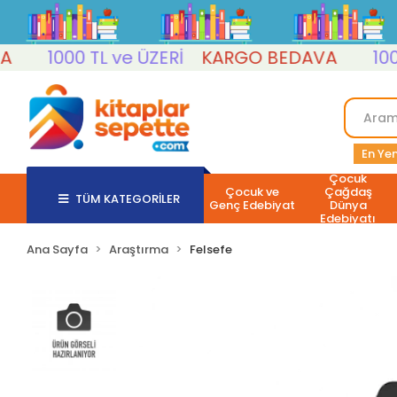
1000 TL ve ÜZERİ
KARGO BEDAVA
1000 T
En Yen
Çocuk
Çocuk ve
Çağdaş
TÜM KATEGORİLER
Genç Edebiyat
Dünya
Edebiyatı
Ana Sayfa
Araştırma
Felsefe