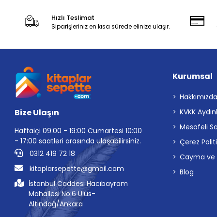
Hızlı Teslimat
Siparişleriniz en kısa sürede elinize ulaşır.
Kurumsal
Hakkımızd
Bize Ulaşın
KVKK Aydın
Mesafeli S
Haftaiçi 09:00 - 19:00 Cumartesi 10:00
- 17:00 saatleri arasında ulaşabilirsiniz.
Çerez Polit
0312 419 72 18
Cayma ve İp
kitaplarsepette@gmail.com
Blog
İstanbul Caddesi Hacıbayram
Mahallesi No:6 Ulus-
Altındağ/Ankara