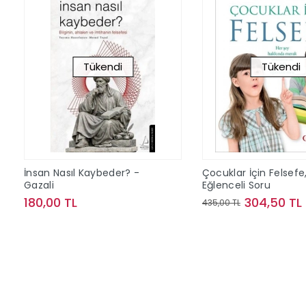
Tükendi
Tükendi
İnsan Nasıl Kaybeder? -
Çocuklar İçin Felsefe
Gazali
Eğlenceli Soru
180,00 TL
304,50 TL
435,00 TL
Stokta Yok
Stokta Y