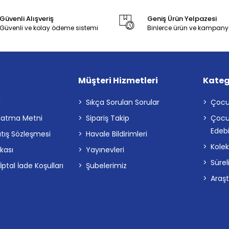
Güvenli Alışveriş
Geniş Ürün Yelpazesi
Güvenli ve kolay ödeme sistemi
Binlerce ürün ve kampany
Müşteri Hizmetleri
Kateg
a
Sıkça Sorulan Sorular
Çocu
latma Metni
Sipariş Takip
Çocu
Edebi
atış Sözleşmesi
Havale Bildirimleri
Kolek
ikası
Yayınevleri
Sürel
tal İade Koşulları
Şubelerimiz
Araş