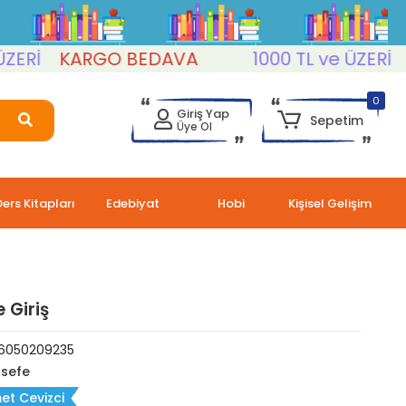
İ
KARGO BEDAVA
1000 TL ve ÜZERİ
KA
0
Giriş Yap
Sepetim
Üye Ol
Ders Kitapları
Edebiyat
Hobi
Kişisel Gelişim
 Giriş
6050209235
lsefe
et Cevizci