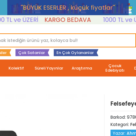
''BÜYÜK ESERLER , küçük fiyatlar''
L ve ÜZERİ
KARGO BEDAVA
1000 TL ve ÜZER
iler
Çok Satanlar
En Çok Oylananlar
Çocuk
Kolektif
Süreli Yayınlar
Araştırma
Edebiyatı
Felsefeye
Barkod:
978
Kategori:
Fe
Yazar:
Ahm