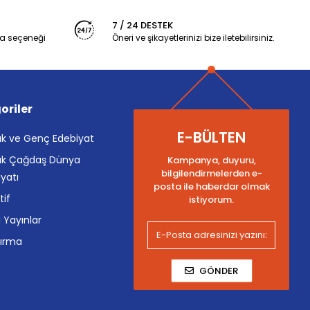
7 / 24 DESTEK
a seçeneği
Öneri ve şikayetlerinizi bize iletebilirsiniz.
oriler
E-BÜLTEN
k ve Genç Edebiyat
k Çağdaş Dünya
Kampanya, duyuru,
bilgilendirmelerden e-
yatı
posta ile haberdar olmak
tif
istiyorum.
i Yayınlar
tırma
GÖNDER