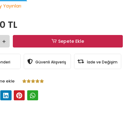
y Yayınları
0 TL
Sepete Ekle
önderi
Güvenli Alışveriş
İade ve Değişim
me ekle