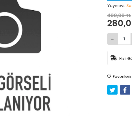
Yayınevi:
Sa
400,00 TL
280,0
Hızlı G
Favorileri