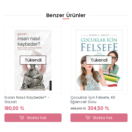
Benzer Ürünler
Tükendi
Tükendi
İnsan Nasıl Kaybeder? -
Çocuklar İçin Felsefe, 40
Gazali
Eğlenceli Soru
180,00 TL
304,50 TL
435,00 TL
Stokta Yok
Stokta Yok