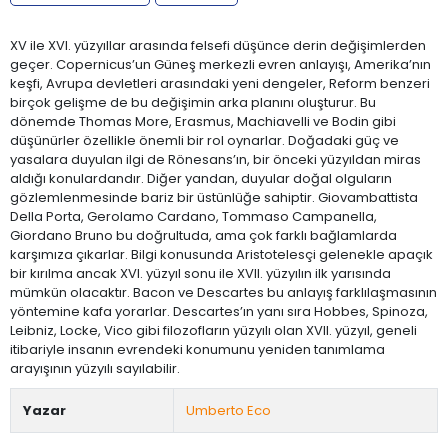
XV ile XVI. yüzyıllar arasında felsefi düşünce derin değişimlerden
geçer. Copernicus’un Güneş merkezli evren anlayışı, Amerika’nın
keşfi, Avrupa devletleri arasındaki yeni dengeler, Reform benzeri
birçok gelişme de bu değişimin arka planını oluşturur. Bu
dönemde Thomas More, Erasmus, Machiavelli ve Bodin gibi
düşünürler özellikle önemli bir rol oynarlar. Doğadaki güç ve
yasalara duyulan ilgi de Rönesans’ın, bir önceki yüzyıldan miras
aldığı konulardandır. Diğer yandan, duyular doğal olguların
gözlemlenmesinde bariz bir üstünlüğe sahiptir. Giovambattista
Della Porta, Gerolamo Cardano, Tommaso Campanella,
Giordano Bruno bu doğrultuda, ama çok farklı bağlamlarda
karşımıza çıkarlar. Bilgi konusunda Aristotelesçi gelenekle apaçık
bir kırılma ancak XVI. yüzyıl sonu ile XVII. yüzyılın ilk yarısında
mümkün olacaktır. Bacon ve Descartes bu anlayış farklılaşmasının
yöntemine kafa yorarlar. Descartes’ın yanı sıra Hobbes, Spinoza,
Leibniz, Locke, Vico gibi filozofların yüzyılı olan XVII. yüzyıl, geneli
itibariyle insanın evrendeki konumunu yeniden tanımlama
arayışının yüzyılı sayılabilir.
Yazar
Umberto Eco