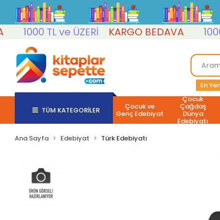
1000 TL ve ÜZERİ
KARGO BEDAVA
1000 TL
En Yen
Çocuk
Çocuk ve
Çağdaş
TÜM KATEGORİLER
Genç Edebiyat
Dünya
Edebiyatı
Ana Sayfa
Edebiyat
Türk Edebiyatı