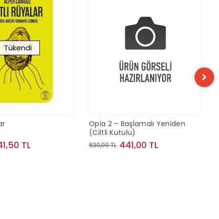
Tükendi
ar
Opia 2 – Başlamalı Yeniden
(Ciltli Kutulu)
41,50 TL
441,00 TL
630,00 TL
Stokta Yok
Sepete Ekle