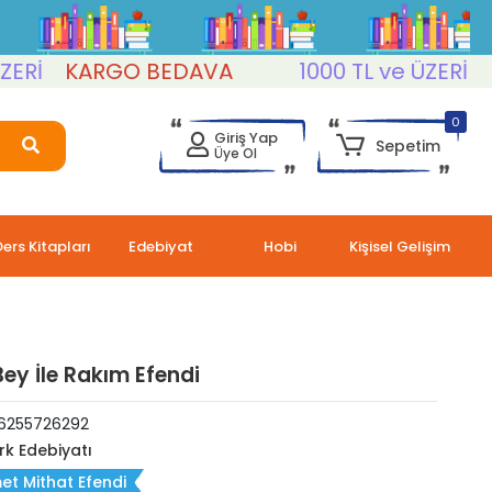
İ
KARGO BEDAVA
1000 TL ve ÜZERİ
KAR
0
Giriş Yap
Sepetim
Üye Ol
Ders Kitapları
Edebiyat
Hobi
Kişisel Gelişim
Bey İle Rakım Efendi
6255726292
rk Edebiyatı
t Mithat Efendi