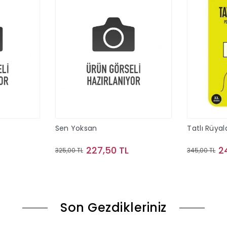
Sen Yoksan
Tatlı Rüyal
227,50 TL
2
325,00 TL
345,00 TL
le
Sepete Ekle
Son Gezdikleriniz