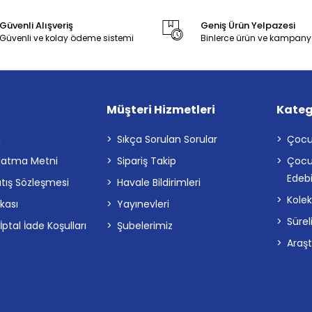
Güvenli Alışveriş
Geniş Ürün Yelpazesi
Güvenli ve kolay ödeme sistemi
Binlerce ürün ve kampany
Müşteri Hizmetleri
Kateg
a
Sıkça Sorulan Sorular
Çocu
latma Metni
Sipariş Takip
Çocu
Edebi
atış Sözleşmesi
Havale Bildirimleri
Kolek
ikası
Yayınevleri
Sürel
tal İade Koşulları
Şubelerimiz
Araş