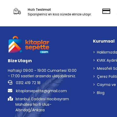
Hızlı Teslimat
Siparişleriniz en kısa sürede elinize ulaşır.
Kurumsal
Hakkımızd
Bize Ulaşın
KVKK Aydın
Mesafeli S
Haftaiçi 09:00 - 19:00 Cumartesi 10:00
- 17:00 saatleri arasında ulaşabilirsiniz.
Çerez Polit
0312 419 72 18
Cayma ve İp
kitaplarsepette@gmail.com
Blog
İstanbul Caddesi Hacıbayram
Mahallesi No:6 Ulus-
Altındağ/Ankara