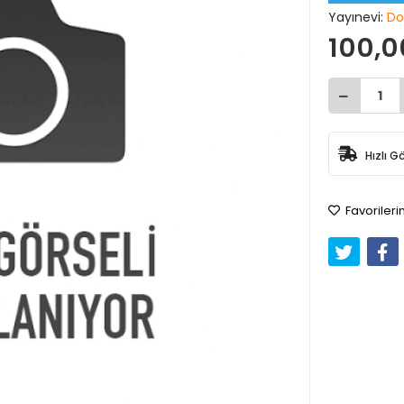
Yayınevi:
Do
100,0
Hızlı G
Favorileri