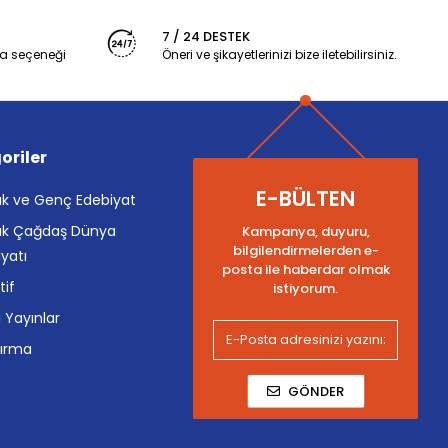
7 / 24 DESTEK
a seçeneği
Öneri ve şikayetlerinizi bize iletebilirsiniz.
oriler
E-BÜLTEN
k ve Genç Edebiyat
k Çağdaş Dünya
Kampanya, duyuru,
bilgilendirmelerden e-
yatı
posta ile haberdar olmak
tif
istiyorum.
i Yayınlar
tırma
GÖNDER