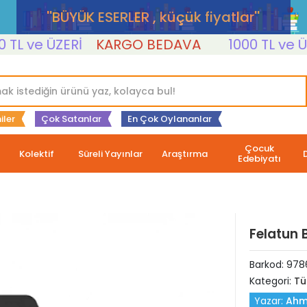
''BÜYÜK ESERLER , küçük fiyatlar''
 ve ÜZERİ
KARGO BEDAVA
1000 TL ve ÜZER
iler
Çok Satanlar
En Çok Oylananlar
Çocuk
Kolektif
Süreli Yayınlar
Araştırma
Edebiyatı
Felatun 
Barkod:
978
Kategori:
Tü
Yazar:
Ahme