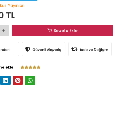
kuz Yayınları
0 TL
Sepete Ekle
önderi
Güvenli Alışveriş
İade ve Değişim
me ekle