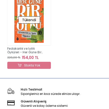
Tükendi
Fedakarlık ve İyilik
Öyküleri - Her Güne Bir
Öykü 10
154,00 TL
220,00 TL
Stokta Yok
Hızlı Teslimat
Siparişleriniz en kısa sürede elinize ulaşır.
Güvenli Alışveriş
Güvenli ve kolay ödeme sistemi