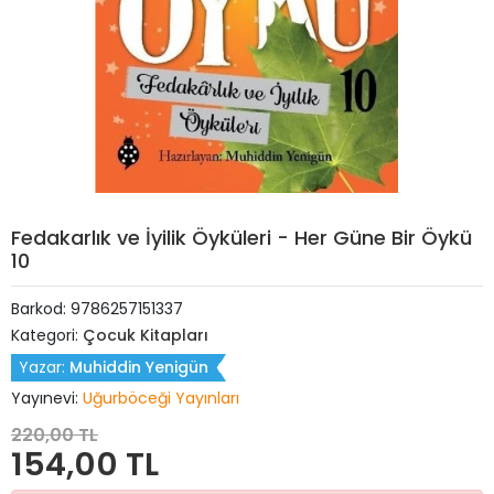
Fedakarlık ve İyilik Öyküleri - Her Güne Bir Öykü
10
Barkod:
9786257151337
Kategori:
Çocuk Kitapları
Yazar:
Muhiddin Yenigün
Yayınevi:
Uğurböceği Yayınları
220,00 TL
154,00 TL