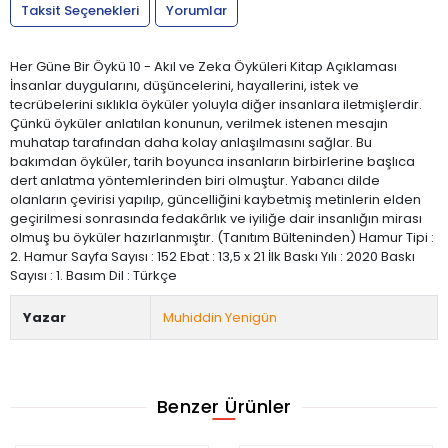
Taksit Seçenekleri
Yorumlar
Her Güne Bir Öykü 10 - Akıl ve Zeka Öyküleri Kitap Açıklaması
İnsanlar duygularını, düşüncelerini, hayallerini, istek ve
tecrübelerini sıklıkla öyküler yoluyla diğer insanlara iletmişlerdir.
Çünkü öyküler anlatılan konunun, verilmek istenen mesajın
muhatap tarafından daha kolay anlaşılmasını sağlar. Bu
bakımdan öyküler, tarih boyunca insanların birbirlerine başlıca
dert anlatma yöntemlerinden biri olmuştur. Yabancı dilde
olanların çevirisi yapılıp, güncelliğini kaybetmiş metinlerin elden
geçirilmesi sonrasında fedakârlık ve iyiliğe dair insanlığın mirası
olmuş bu öyküler hazırlanmıştır. (Tanıtım Bülteninden) Hamur Tipi :
2. Hamur Sayfa Sayısı : 152 Ebat : 13,5 x 21 İlk Baskı Yılı : 2020 Baskı
Sayısı : 1. Basım Dil : Türkçe
Yazar
Muhiddin Yenigün
Benzer Ürünler