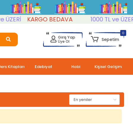
ÜZERİ
KARGO BEDAVA
1000 TL ve ÜZERİ
0
Giriş Yap
Sepetim
Üye Ol
Ders Kitapları
Edebiyat
Hobi
Kişisel Gelişim