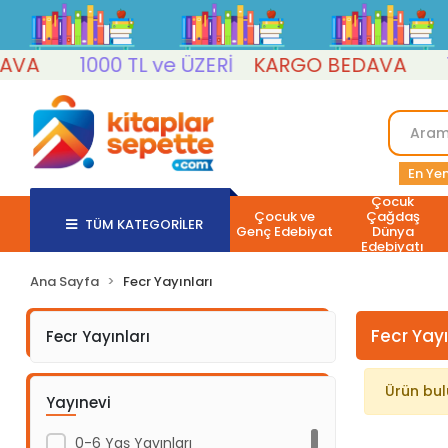
VA
1000 TL ve ÜZERİ
KARGO BEDAVA
10
En Yen
Çocuk
Çocuk ve
Çağdaş
TÜM KATEGORİLER
Genç Edebiyat
Dünya
Edebiyatı
Ana Sayfa
Fecr Yayınları
Fecr Yayı
Fecr Yayınları
Ürün bu
Yayınevi
0-6 Yaş Yayınları