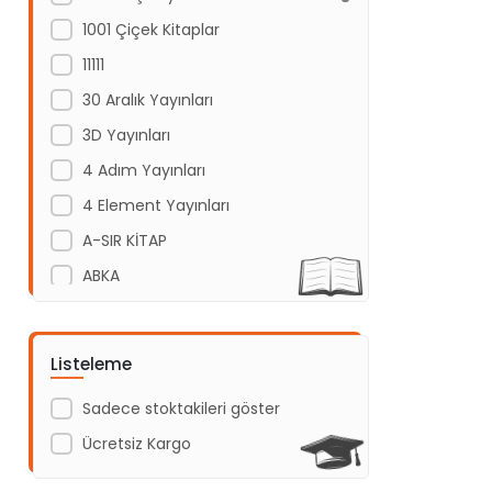
1001 Çiçek Kitaplar
11111
30 Aralık Yayınları
3D Yayınları
4 Adım Yayınları
4 Element Yayınları
A-SIR KİTAP
ABKA
Abm Yayınevi
Acayip Kitaplar
Listeleme
Acil Yayınları
Sadece stoktakileri göster
Açı Yayınları
Ücretsiz Kargo
ADAKÜLTÜR
Adam Yayınları