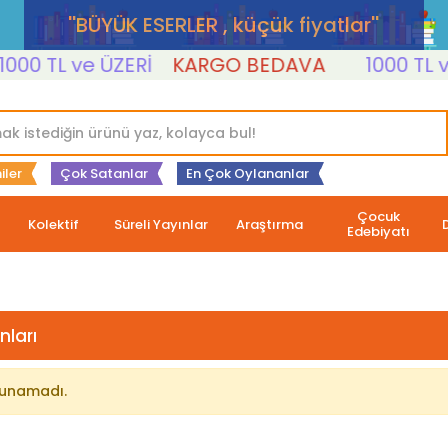
''BÜYÜK ESERLER , küçük fiyatlar''
00 TL ve ÜZERİ
KARGO BEDAVA
1000 TL ve 
iler
Çok Satanlar
En Çok Oylananlar
Çocuk
Kolektif
Süreli Yayınlar
Araştırma
Edebiyatı
nları
lunamadı.