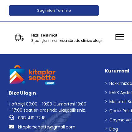
Adeda Yayınları
Seçimleri Temizle
Aden Yayıncılık
Aganta Yayınları
Hızlı Teslimat
Agapi Yayınları
Siparişleriniz en kısa sürede elinize ulaşır.
Aihao
Aile Yayınları
Akabe ahediyelik
Kurumsal
AKABE HEDİYELİK
Akademi Çocuk
Hakkımızd
Bize Ulaşın
KVKK Aydın
Akademi Çocuk - Funny Mat
Mesafeli S
Akademi Denizi Yayınları
Haftaiçi 09:00 - 19:00 Cumartesi 10:00
- 17:00 saatleri arasında ulaşabilirsiniz.
Çerez Polit
Akaşa Yayınları
0312 419 72 18
Cayma ve İp
Akçağ Yayınları
kitaplarsepette@gmail.com
Blog
Akil Yayınevi