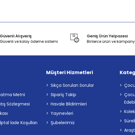
Güvenli Alışveriş
Geniş Ürün Yelpazesi
Güvenli ve kolay ödeme sistemi
Binlerce ürün ve kampany
Müşteri Hizmetleri
Kateg
a
Sıkça Sorulan Sorular
Çocu
latma Metni
Sipariş Takip
Çocu
Edebi
atış Sözleşmesi
Havale Bildirimleri
Kolek
ikası
Yayınevleri
Sürel
tal İade Koşulları
Şubelerimiz
Araş