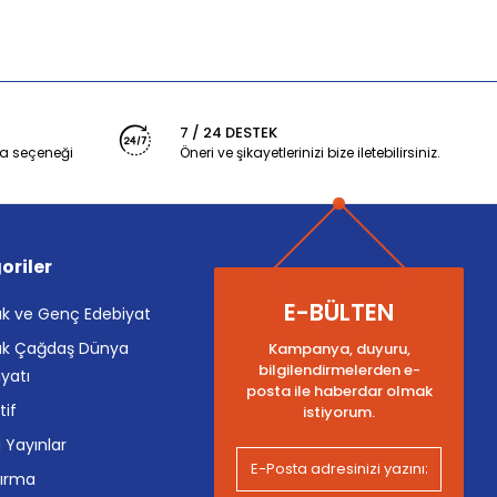
7 / 24 DESTEK
a seçeneği
Öneri ve şikayetlerinizi bize iletebilirsiniz.
oriler
E-BÜLTEN
k ve Genç Edebiyat
k Çağdaş Dünya
Kampanya, duyuru,
bilgilendirmelerden e-
yatı
posta ile haberdar olmak
tif
istiyorum.
i Yayınlar
tırma