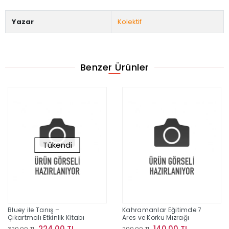
Yazar
Kolektif
Benzer Ürünler
Tükendi
Bluey ile Tanış –
Kahramanlar Eğitimde 7
Çıkartmalı Etkinlik Kitabı
Ares ve Korku Mızrağı
224,00 TL
140,00 TL
320,00 TL
200,00 TL