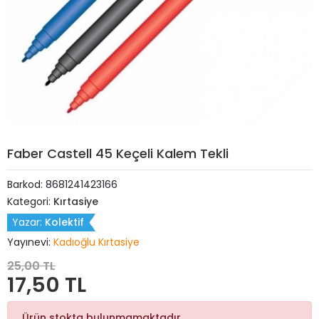
Faber Castell 45 Keçeli Kalem Tekli
Barkod:
8681241423166
Kategori:
Kırtasiye
Yazar:
Kolektif
Yayınevi:
Kadıoğlu Kırtasiye
25,00 TL
17,50 TL
Ürün stokta bulunmamaktadır.