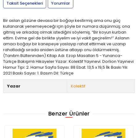
Taksit Seçenekleri
Yorumlar
Bir aslan gözüne devasa bir boğayı kestirmiş ama onu güç
kullanarak yenemeyeceği için şöyle bir numara düşünmüş; ona
gitmiş ve arkadaş olmak istediğini söylemiş. “Bir koyun kurban
ettim. Evime gel de birlikte yiyelim ve iyi vakit geçirelim!’’ Aslanın
amacı boğayı bir kanepeye yaslayıp rahat ettirmek ve uzanıp
rahatladığı sırada aniden üstüne atlayıp onu öldürmekmiş.
(Tanıtım Bülteninden) Kitap Adı: Ezop Masalları 5 - Yunanca-
Türkçe Bakışımlı Hikayeler Yazar: Kolektif Yayınevi: Dorlion Yayınevi
Hamur Tipi: 2. Hamur Sayfa Sayısı: 88 Ebat: 13,5 x 19,5 İlk Baskı Yılı:
2021 Baskı Sayısı: 1. Basım Dil: Türkçe
Yazar
Kolektif
Benzer Ürünler