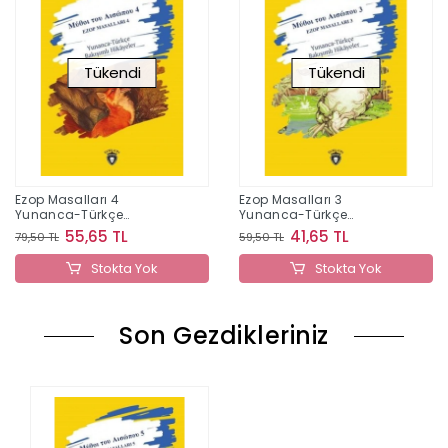
Tükendi
Tükendi
Ezop Masalları 4
Ezop Masalları 3
Yunanca-Türkçe
Yunanca-Türkçe
Bakışımlı Hikayeler Orta
Bakışımlı Hikayeler Orta
55,65 TL
41,65 TL
79,50 TL
59,50 TL
seviye
seviye
Stokta Yok
Stokta Yok
Son Gezdikleriniz