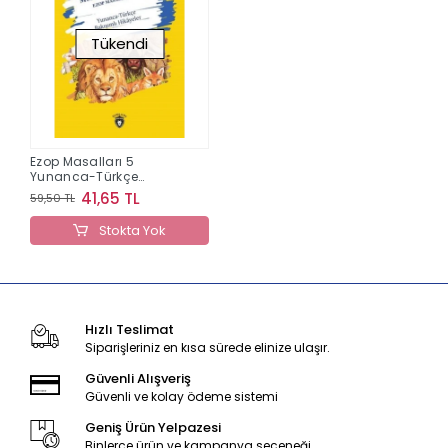
Tükendi
Ezop Masalları 5
Yunanca-Türkçe
Bakışımlı Hikayeler Orta
41,65 TL
59,50 TL
seviye
Stokta Yok
Hızlı Teslimat
Siparişleriniz en kısa sürede elinize ulaşır.
Güvenli Alışveriş
Güvenli ve kolay ödeme sistemi
Geniş Ürün Yelpazesi
Binlerce ürün ve kampanya seçeneği