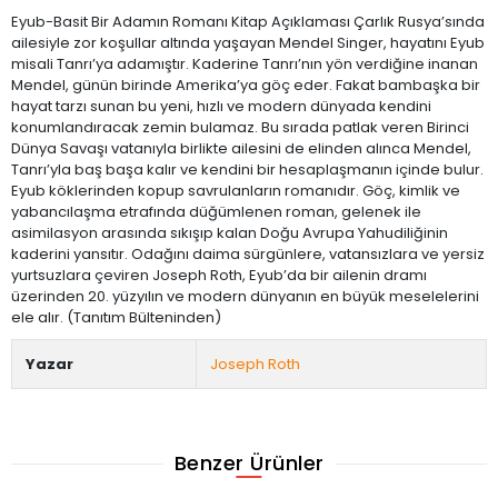
Eyub-Basit Bir Adamın Romanı Kitap Açıklaması Çarlık Rusya’sında
ailesiyle zor koşullar altında yaşayan Mendel Singer, hayatını Eyub
misali Tanrı’ya adamıştır. Kaderine Tanrı’nın yön verdiğine inanan
Mendel, günün birinde Amerika’ya göç eder. Fakat bambaşka bir
hayat tarzı sunan bu yeni, hızlı ve modern dünyada kendini
konumlandıracak zemin bulamaz. Bu sırada patlak veren Birinci
Dünya Savaşı vatanıyla birlikte ailesini de elinden alınca Mendel,
Tanrı’yla baş başa kalır ve kendini bir hesaplaşmanın içinde bulur.
Eyub köklerinden kopup savrulanların romanıdır. Göç, kimlik ve
yabancılaşma etrafında düğümlenen roman, gelenek ile
asimilasyon arasında sıkışıp kalan Doğu Avrupa Yahudiliğinin
kaderini yansıtır. Odağını daima sürgünlere, vatansızlara ve yersiz
yurtsuzlara çeviren Joseph Roth, Eyub’da bir ailenin dramı
üzerinden 20. yüzyılın ve modern dünyanın en büyük meselelerini
ele alır. (Tanıtım Bülteninden)
Yazar
Joseph Roth
Benzer Ürünler