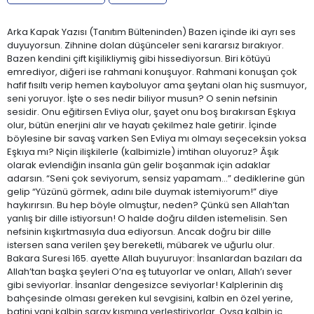
Arka Kapak Yazısı (Tanıtım Bülteninden) Bazen içinde iki ayrı ses
duyuyorsun. Zihnine dolan düşünceler seni kararsız bırakıyor.
Bazen kendini çift kişilikliymiş gibi hissediyorsun. Biri kötüyü
emrediyor, diğeri ise rahmani konuşuyor. Rahmani konuşan çok
hafif fısıltı verip hemen kayboluyor ama şeytani olan hiç susmuyor,
seni yoruyor. İşte o ses nedir biliyor musun? O senin nefsinin
sesidir. Onu eğitirsen Evliya olur, şayet onu boş bırakırsan Eşkıya
olur, bütün enerjini alır ve hayatı çekilmez hale getirir. İçinde
böylesine bir savaş varken Sen Evliya mı olmayı seçeceksin yoksa
Eşkıya mı? Niçin ilişkilerle (kalbimizle) imtihan oluyoruz? Âşık
olarak evlendiğin insanla gün gelir boşanmak için adaklar
adarsın. “Seni çok seviyorum, sensiz yapamam...” dediklerine gün
gelip “Yüzünü görmek, adını bile duymak istemiyorum!” diye
haykırırsın. Bu hep böyle olmuştur, neden? Çünkü sen Allah’tan
yanlış bir dille istiyorsun! O halde doğru dilden istemelisin. Sen
nefsinin kışkırtmasıyla dua ediyorsun. Ancak doğru bir dille
istersen sana verilen şey bereketli, mübarek ve uğurlu olur.
Bakara Suresi 165. ayette Allah buyuruyor: İnsanlardan bazıları da
Allah’tan başka şeyleri O’na eş tutuyorlar ve onları, Allah’ı sever
gibi seviyorlar. İnsanlar dengesizce seviyorlar! Kalplerinin dış
bahçesinde olması gereken kul sevgisini, kalbin en özel yerine,
batini yani kalbin saray kısmına yerleştiriyorlar. Oysa kalbin iç