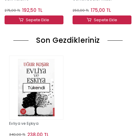
192,50 TL
175,00 TL
275,00 TL
250,00 TL
Sepete Ekle
Sepete Ekle
Son Gezdikleriniz
Tükendi
Evliya ve Eşkıya
238,00 TL
340,00 TL