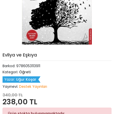
Evliya ve Eşkıya
Barkod:
9786053113911
Kategori:
Öğreti
Yazar:
Uğur Koşar
Yayınevi:
Destek Yayınları
340,00 TL
238,00 TL
Ürün stokta bulunmamaktadır.