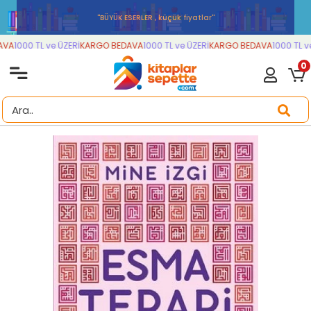
''BÜYÜK ESERLER , küçük fiyatlar''
VA
1000 TL ve ÜZERİ
KARGO BEDAVA
1000 TL ve ÜZERİ
KARGO BEDAVA
1000 TL ve 
0