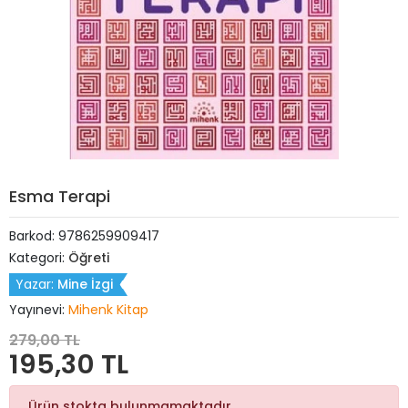
Esma Terapi
Barkod:
9786259909417
Kategori:
Öğreti
Yazar:
Mine İzgi
Yayınevi:
Mihenk Kitap
279,00 TL
195,30 TL
Ürün stokta bulunmamaktadır.