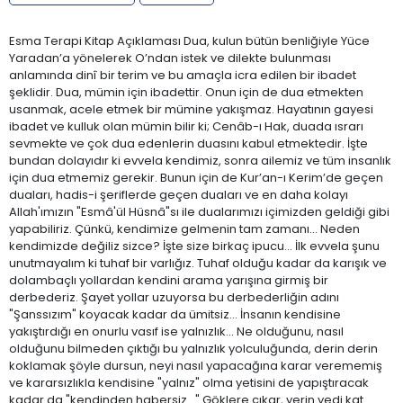
Esma Terapi Kitap Açıklaması Dua, kulun bütün benliğiyle Yüce
Yaradan’a yönelerek O’ndan istek ve dilekte bulunması
anlamında dinî bir terim ve bu amaçla icra edilen bir ibadet
şeklidir. Dua, mümin için ibadettir. Onun için de dua etmekten
usanmak, acele etmek bir mümine yakışmaz. Hayatının gayesi
ibadet ve kulluk olan mümin bilir ki; Cenâb-ı Hak, duada ısrarı
sevmekte ve çok dua edenlerin duasını kabul etmektedir. İşte
bundan dolayıdır ki evvela kendimiz, sonra ailemiz ve tüm insanlık
için dua etmemiz gerekir. Bunun için de Kur’an-ı Kerim’de geçen
duaları, hadis-i şeriflerde geçen duaları ve en daha kolayı
Allah'ımızın "Esmâ'ül Hüsnâ"sı ile dualarımızı içimizden geldiği gibi
yapabiliriz. Çünkü, kendimize gelmenin tam zamanı... Neden
kendimizde değiliz sizce? İşte size birkaç ipucu... İlk evvela şunu
unutmayalım ki tuhaf bir varlığız. Tuhaf olduğu kadar da karışık ve
dolambaçlı yollardan kendini arama yarışına girmiş bir
derbederiz. Şayet yollar uzuyorsa bu derbederliğin adını
"Şanssızım" koyacak kadar da ümitsiz... İnsanın kendisine
yakıştırdığı en onurlu vasıf ise yalnızlık... Ne olduğunu, nasıl
olduğunu bilmeden çıktığı bu yalnızlık yolculuğunda, derin derin
koklamak şöyle dursun, neyi nasıl yapacağına karar verememiş
ve kararsızlıkla kendisine "yalnız" olma yetisini de yapıştıracak
kadar da "kendinden habersiz..." Göklere çıkar, yerin yedi kat