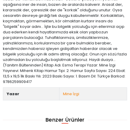
aşağısına iner de insan, bazen de aralarda kalıverir. Arasat der,
kararsızlık der, çaresizlik der de "korkak" olduğunu unutur. Oysa
cesaretin devreye girdiği tek duygu kabullenmektir. Korkaklıktan,
kaçmaktan, görmemekten, kör olmaktan kurtarır insanı da
"bilgelik" koyar adını… İşte bu bilgelik yolculuğu için ellerimizi açıp
dua ederken kendi hayatlarımızda eksik olan yapbozun
parçalarını bulacağız. Tuhaflıklarımıza, ümitsizliklerimize,
yalnızlıklarımıza, korkularımıza bir çare bulmakla beraber,
kendimizden habersiz işleyen gidişattan haberdar olacak ve
bilgelik yolculuğu için ilk adımı atmış olacağız. Onun için sözü fazla
uzatmadan bu yolculuğu başlatmak istiyoruz. Haydi duaya…
(Tanıtım Bülteninden) Kitap Adı: Esma Terapi Yazar: Mine İzgi
Yayınevi: Mihenk Kitap Hamur Tipi: 2. Hamur Sayfa Sayısı: 224 Ebat:
13,5 x 19,5 İlk Baskı Yılı: 2023 Baskı Sayısı: 1. Basım Dil: Türkçe Barkod:
9786259909417
Yazar
Mine İzgi
Benzer Ürünler