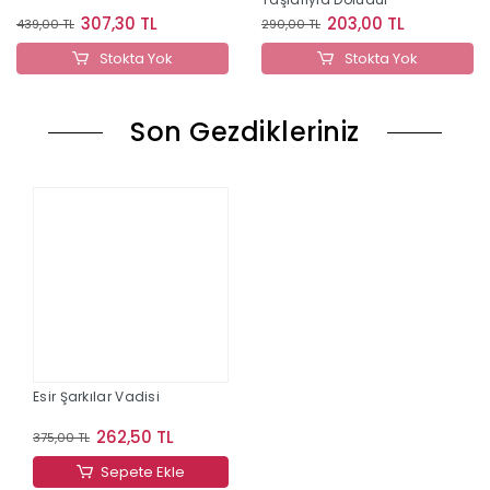
307,30 TL
203,00 TL
439,00 TL
290,00 TL
Stokta Yok
Stokta Yok
Son Gezdikleriniz
Esir Şarkılar Vadisi
262,50 TL
375,00 TL
Sepete Ekle