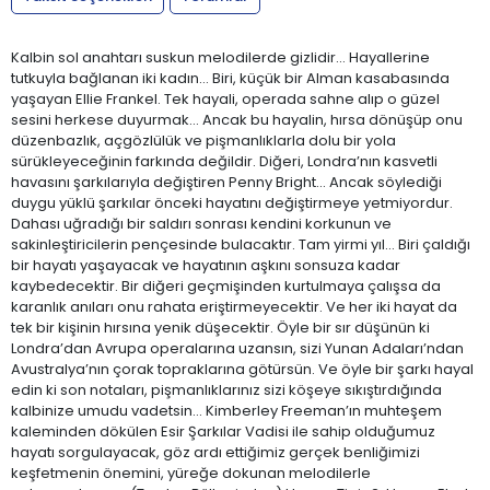
Kalbin sol anahtarı suskun melodilerde gizlidir… Hayallerine
tutkuyla bağlanan iki kadın… Biri, küçük bir Alman kasabasında
yaşayan Ellie Frankel. Tek hayali, operada sahne alıp o güzel
sesini herkese duyurmak… Ancak bu hayalin, hırsa dönüşüp onu
düzenbazlık, açgözlülük ve pişmanlıklarla dolu bir yola
sürükleyeceğinin farkında değildir. Diğeri, Londra’nın kasvetli
havasını şarkılarıyla değiştiren Penny Bright… Ancak söylediği
duygu yüklü şarkılar önceki hayatını değiştirmeye yetmiyordur.
Dahası uğradığı bir saldırı sonrası kendini korkunun ve
sakinleştiricilerin pençesinde bulacaktır. Tam yirmi yıl… Biri çaldığı
bir hayatı yaşayacak ve hayatının aşkını sonsuza kadar
kaybedecektir. Bir diğeri geçmişinden kurtulmaya çalışsa da
karanlık anıları onu rahata eriştirmeyecektir. Ve her iki hayat da
tek bir kişinin hırsına yenik düşecektir. Öyle bir sır düşünün ki
Londra’dan Avrupa operalarına uzansın, sizi Yunan Adaları’ndan
Avustralya’nın çorak topraklarına götürsün. Ve öyle bir şarkı hayal
edin ki son notaları, pişmanlıklarınız sizi köşeye sıkıştırdığında
kalbinize umudu vadetsin… Kimberley Freeman’ın muhteşem
kaleminden dökülen Esir Şarkılar Vadisi ile sahip olduğumuz
hayatı sorgulayacak, göz ardı ettiğimiz gerçek benliğimizi
keşfetmenin önemini, yüreğe dokunan melodilerle