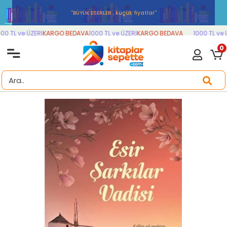
''BÜYÜK ESERLER , küçük fiyatlar''
0 TL ve ÜZERİ
KARGO BEDAVA
1000 TL ve ÜZERİ
KARGO BEDAVA
1000 TL ve Ü
0