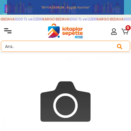
''BÜYÜK ESERLER , küçük fiyatlar''
BEDAVA
1000 TL ve ÜZERİ
KARGO BEDAVA
1000 TL ve ÜZERİ
KARGO BEDAVA
1000 
0