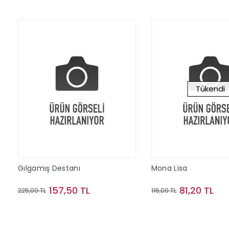
Tükendi
Gılgamış Destanı
Mona Lisa
157,50 TL
81,20 TL
225,00 TL
116,00 TL
Sepete Ekle
Stokta Y