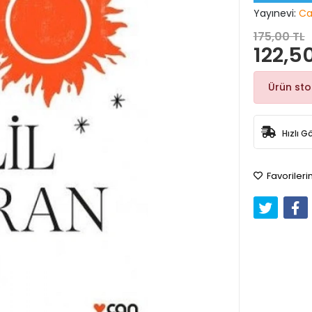
Yayınevi:
Ca
175,00 TL
122,5
Ürün st
Hızlı G
Favorileri