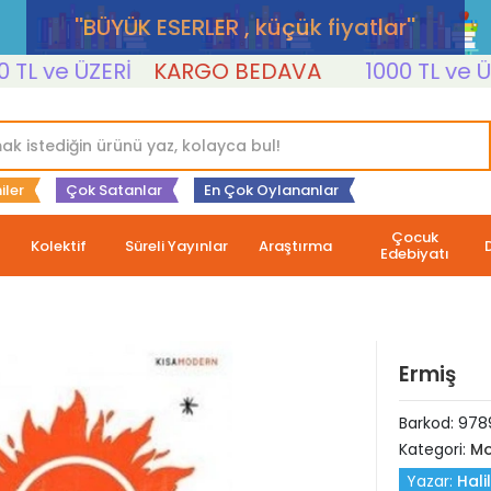
''BÜYÜK ESERLER , küçük fiyatlar''
 ve ÜZERİ
KARGO BEDAVA
1000 TL ve ÜZERİ
iler
Çok Satanlar
En Çok Oylananlar
Çocuk
Kolektif
Süreli Yayınlar
Araştırma
Edebiyatı
Ermiş
Barkod:
978
Kategori:
Mo
Yazar:
Hali