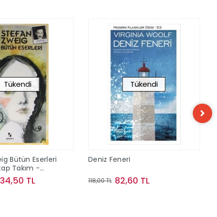
Tükendi
Tükendi
ig Bütün Eserleri
Deniz Feneri
itap Takım -
34,50 TL
82,60 TL
118,00 TL
Stokta Yok
Stokta Yok