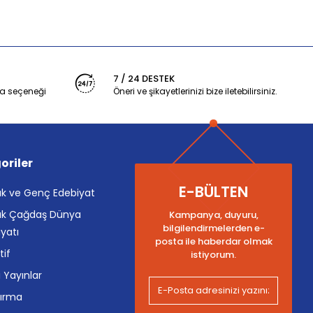
7 / 24 DESTEK
a seçeneği
Öneri ve şikayetlerinizi bize iletebilirsiniz.
oriler
E-BÜLTEN
k ve Genç Edebiyat
k Çağdaş Dünya
Kampanya, duyuru,
bilgilendirmelerden e-
yatı
posta ile haberdar olmak
tif
istiyorum.
i Yayınlar
tırma