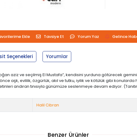
avorilerime Ekle
Tavsiye Et
Yorum Yaz
Gelince Hab
sit Seçenekleri
Yorumlar
doğan aziz ve seçilmiş El Mustafa”, kendisini yurduna götürecek gemin
 aşk, evlilik, özgürlük, akıl ve tutku, iyilik ve kötülük gibi konularda 
etinleri andıran tınısıyla günümüze seslenmeye devam ediyor. (Tanıtım 
Halil Cibran
Benzer Ürünler