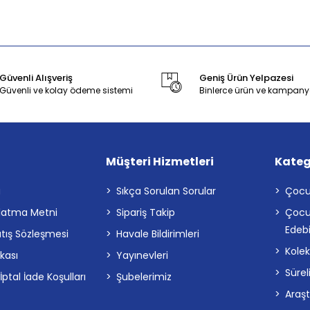
Güvenli Alışveriş
Geniş Ürün Yelpazesi
Güvenli ve kolay ödeme sistemi
Binlerce ürün ve kampany
Müşteri Hizmetleri
Kateg
a
Sıkça Sorulan Sorular
Çocu
latma Metni
Sipariş Takip
Çocu
Edebi
atış Sözleşmesi
Havale Bildirimleri
Kolek
ikası
Yayınevleri
Sürel
tal İade Koşulları
Şubelerimiz
Araş