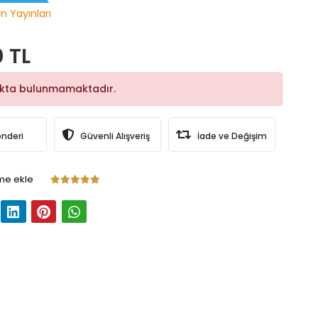
n Yayınları
0 TL
okta bulunmamaktadır.
önderi
Güvenli Alışveriş
İade ve Değişim
me ekle