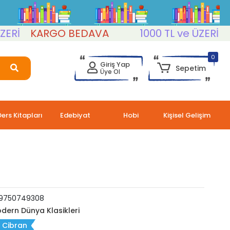
KARGO BEDAVA
1000 TL ve ÜZERİ
KAR
0
Giriş Yap
Sepetim
Üye Ol
Ders Kitapları
Edebiyat
Hobi
Kişisel Gelişim
9750749308
dern Dünya Klasikleri
l Cibran