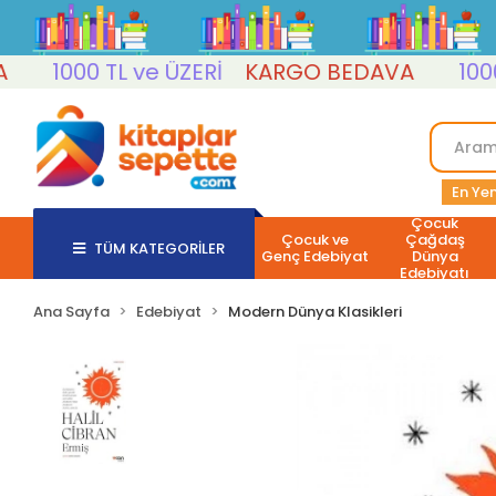
1000 TL ve ÜZERİ
KARGO BEDAVA
1000 TL
En Yen
Çocuk
Çocuk ve
Çağdaş
TÜM KATEGORİLER
Genç Edebiyat
Dünya
Edebiyatı
Ana Sayfa
Edebiyat
Modern Dünya Klasikleri