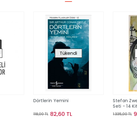
Tükendi
Dörtlerin Yemini
Stefan Zwe
Seti - 14 K
Kutulu
82,60 TL
9
118,00 TL
1.335,00 TL
ok
Stokta Yok