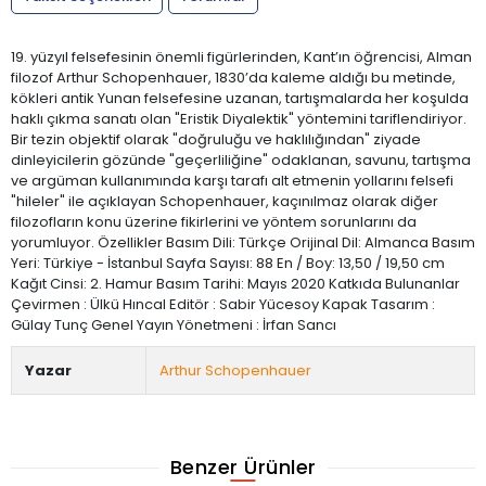
19. yüzyıl felsefesinin önemli figürlerinden, Kant’ın öğrencisi, Alman
filozof Arthur Schopenhauer, 1830’da kaleme aldığı bu metinde,
kökleri antik Yunan felsefesine uzanan, tartışmalarda her koşulda
haklı çıkma sanatı olan "Eristik Diyalektik" yöntemini tariflendiriyor.
Bir tezin objektif olarak "doğruluğu ve haklılığından" ziyade
dinleyicilerin gözünde "geçerliliğine" odaklanan, savunu, tartışma
ve argüman kullanımında karşı tarafı alt etmenin yollarını felsefi
"hileler" ile açıklayan Schopenhauer, kaçınılmaz olarak diğer
filozofların konu üzerine fikirlerini ve yöntem sorunlarını da
yorumluyor. Özellikler Basım Dili: Türkçe Orijinal Dil: Almanca Basım
Yeri: Türkiye - İstanbul Sayfa Sayısı: 88 En / Boy: 13,50 / 19,50 cm
Kağıt Cinsi: 2. Hamur Basım Tarihi: Mayıs 2020 Katkıda Bulunanlar
Çevirmen : Ülkü Hıncal Editör : Sabir Yücesoy Kapak Tasarım :
Gülay Tunç Genel Yayın Yönetmeni : İrfan Sancı
Yazar
Arthur Schopenhauer
Benzer Ürünler