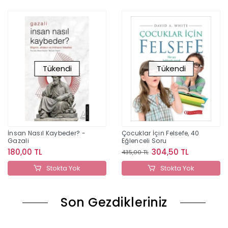
Tükendi
Tükendi
İnsan Nasıl Kaybeder? -
Çocuklar İçin Felsefe, 40
Gazali
Eğlenceli Soru
180,00 TL
304,50 TL
435,00 TL
Stokta Yok
Stokta Yok
Son Gezdikleriniz