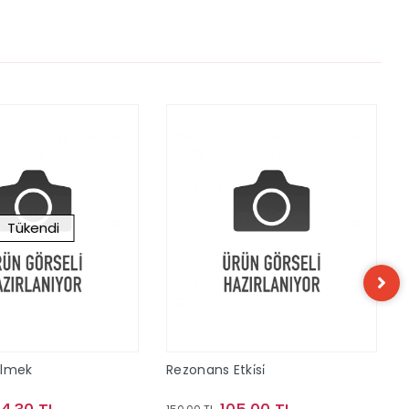
Tükendi
ilmek
Rezonans Etki̇si̇