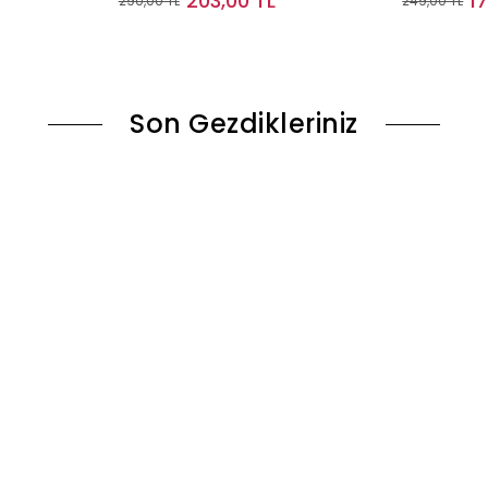
203,00 TL
1
290,00 TL
249,00 TL
le
Sepete Ekle
Son Gezdikleriniz