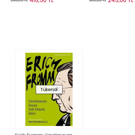
416,50 TL
245,00 TL
595,00 TL
350,00 TL
Sepete Ekle
Sepete Ek
Tükendi