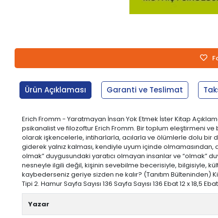
F
Ürün Açıklaması
Garanti ve Teslimat
Tak
Erich Fromm - Yaratmayan İnsan Yok Etmek İster Kitap Açıkla
psikanalist ve filozoftur Erich Fromm. Bir toplum eleştirmeni v
olarak işkencelerle, intiharlarla, acılarla ve ölümlerle dolu 
giderek yalnız kalması, kendiyle uyum içinde olmamasından, do
olmak” duygusundaki yaratıcı olmayan insanlar ve “olmak” du
nesneyle ilgili değil, kişinin sevebilme becerisiyle, bilgisiyle, 
kaybederseniz geriye sizden ne kalır? (Tanıtım Bülteninden) K
Tipi 2. Hamur Sayfa Sayısı 136 Sayfa Sayısı 136 Ebat 12 x 18,5 Ebat
Yazar