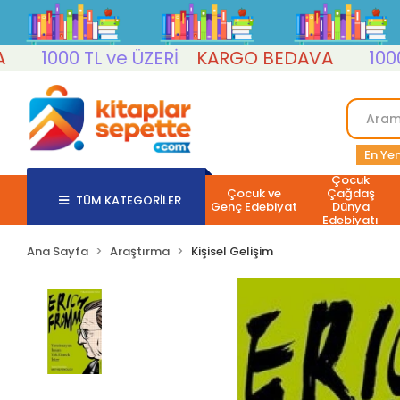
1000 TL ve ÜZERİ
KARGO BEDAVA
1000 TL 
En Yen
Çocuk
Çocuk ve
Çağdaş
TÜM KATEGORİLER
Genç Edebiyat
Dünya
Edebiyatı
Ana Sayfa
Araştırma
Kişisel Gelişim