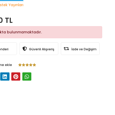
stek Yayınları
0 TL
okta bulunmamaktadır.
önderi
Güvenli Alışveriş
İade ve Değişim
me ekle