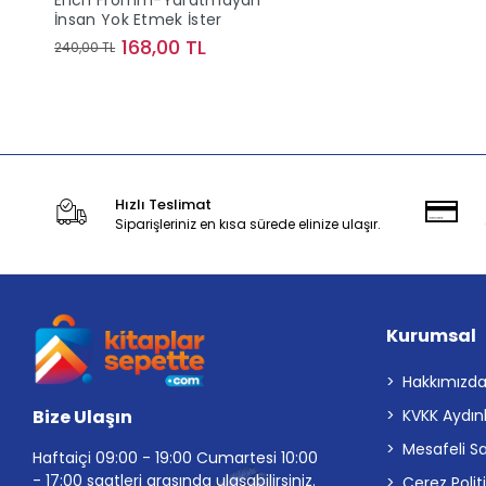
Erich Fromm-Yaratmayan
İnsan Yok Etmek İster
168,00 TL
240,00 TL
Stokta Yok
Hızlı Teslimat
Siparişleriniz en kısa sürede elinize ulaşır.
Kurumsal
Hakkımızd
Bize Ulaşın
KVKK Aydın
Mesafeli S
Haftaiçi 09:00 - 19:00 Cumartesi 10:00
- 17:00 saatleri arasında ulaşabilirsiniz.
Çerez Polit