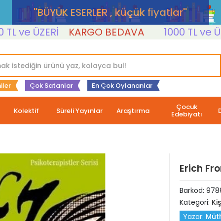
''BÜYÜK ESERLER , küçük fiyatlar''
ve ÜZERİ
KARGO BEDAVA
1000 TL ve ÜZERİ
iler
Çok Satanlar
En Çok Oylananlar
Çocuk
Kolektif
Süreli Yayınlar
Araştırma
Edebiyatı
Erich Fr
Barkod:
978
Kategori:
Ki
Yazar:
Müth