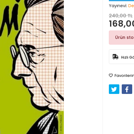
Yayınevi:
De
240,00 TL
168,0
Ürün st
Hızlı G
Favorileri