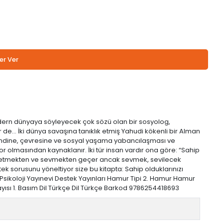
er Ver
dern dünyaya söyleyecek çok sözü olan bir sosyolog,
de... İki dünya savaşına tanıklık etmiş Yahudi kökenli bir Alman
n kendine, çevresine ve sosyal yaşama yabancılaşması ve
 olmasından kaynaklanır. İki tür insan vardır ona göre: “Sahip
 üretmekten ve sevmekten geçer ancak sevmek, sevilecek
 tek sorusunu yöneltiyor size bu kitapta: Sahip olduklarınızı
Psikoloji Yayınevi Destek Yayınları Hamur Tipi 2. Hamur Hamur
kı Sayısı 1. Basım Dil Türkçe Dil Türkçe Barkod 9786254418693