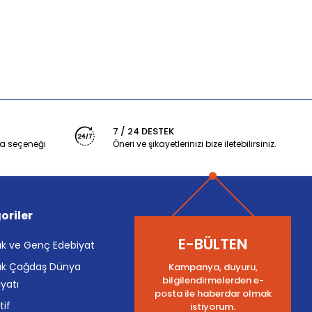
7 / 24 DESTEK
a seçeneği
Öneri ve şikayetlerinizi bize iletebilirsiniz.
oriler
E-BÜLTEN
k ve Genç Edebiyat
k Çağdaş Dünya
Kampanya, duyuru,
bilgilendirmelerden e-
yatı
posta ile haberdar olmak
tif
istiyorum.