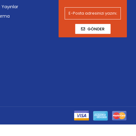
i Yayınlar
tırma
GÖNDER