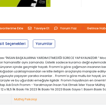
avorilerime Ekle
Tavsiye Et
Yorum Yaz
Gelince Hab
sit Seçenekleri
Yorumlar
ması “İNSAN BAŞKALARINA YARDIM ETMEDİĞİ SÜRECE YAPAYALNIZDIR.” Mo
e bir hümanisttir aynı zamanda. Üstelik sadece kuramcı değil eylemcidir 
bir dünyanın içinde geçmiştir hayatı. Fromm’a göre çağımızın insanını
ğadan uzaklaşmasından ve kitle iletişim araçlarıyla manipüle ediliyor
ygusuyla yaşayan yaratıcı insanlar... Fromm’a göre mutlu bir hayat,
kültürüyle ve bu uğurdaki emeğiyle ilgilidir. Fromm hayatınızın en önemli
itap Adı Erich Fromm - Yaratmayan İnsan Yok Etmek İster Yazar Müthiş 
 12 x 18,5 İlk Baskı Yılı 2023 İlk Baskı Yılı 2023 Baskı Sayısı 1. Basım Bas
Müthiş Psikoloji