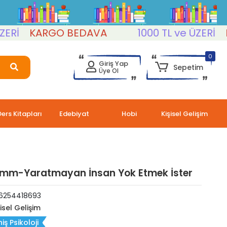
KARGO BEDAVA
1000 TL ve ÜZERİ
KAR
0
Giriş Yap
Sepetim
Üye Ol
Ders Kitapları
Edebiyat
Hobi
Kişisel Gelişim
omm-Yaratmayan İnsan Yok Etmek İster
6254418693
şisel Gelişim
iş Psikoloji