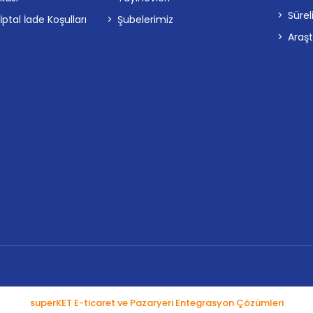
Sürel
tal İade Koşulları
Şubelerimiz
Araş
superKET E-ticaret ve Pazaryeri Entegrasyon Çözümleri