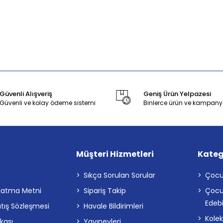
Güvenli Alışveriş
Geniş Ürün Yelpazesi
Güvenli ve kolay ödeme sistemi
Binlerce ürün ve kampany
Müşteri Hizmetleri
Kateg
a
Sıkça Sorulan Sorular
Çocu
latma Metni
Sipariş Takip
Çocu
Edebi
atış Sözleşmesi
Havale Bildirimleri
Kolek
ikası
Yayınevleri