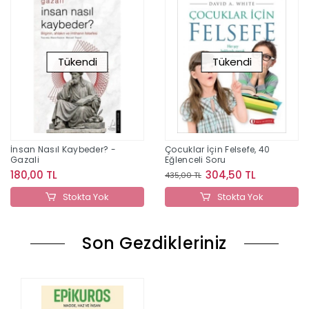
Tükendi
Tükendi
İnsan Nasıl Kaybeder? -
Çocuklar İçin Felsefe, 40
Gazali
Eğlenceli Soru
180,00 TL
304,50 TL
435,00 TL
Stokta Yok
Stokta Yok
Son Gezdikleriniz