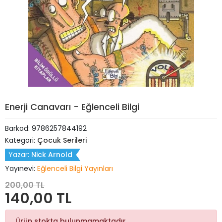
Enerji Canavarı - Eğlenceli Bilgi
Barkod:
9786257844192
Kategori:
Çocuk Serileri
Yazar:
Nick Arnold
Yayınevi:
Eğlenceli Bilgi Yayınları
200,00 TL
140,00 TL
Ürün stokta bulunmamaktadır.