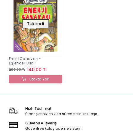
Tükendi
Enerji Canavarı -
Eğlenceli Bilgi
140,00 TL
200,00 TL
Stokta Yok
Hızlı Teslimat
Siparişleriniz en kısa sürede elinize ulaşır.
Güvenli Alışveriş
Güvenli ve kolay ödeme sistemi