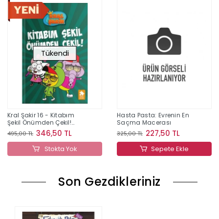
Tükendi
Kral Şakir 16 - Kitabım
Hasta Pasta: Evrenin En
Şekil Önümden Çekil!
Saçma Macerası
(Ciltli)
346,50 TL
227,50 TL
495,00 TL
325,00 TL
Stokta Yok
Sepete Ekle
Son Gezdikleriniz