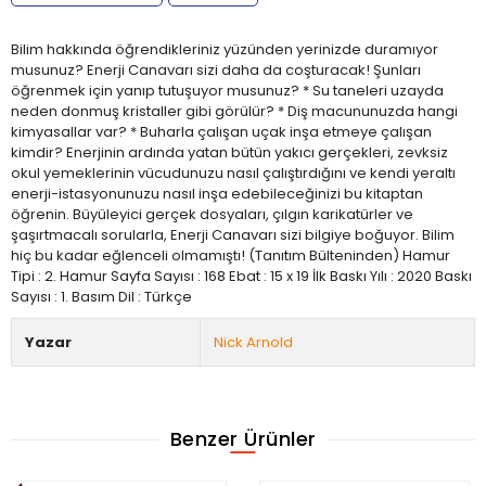
Bilim hakkında öğrendikleriniz yüzünden yerinizde duramıyor
musunuz? Enerji Canavarı sizi daha da coşturacak! Şunları
öğrenmek için yanıp tutuşuyor musunuz? * Su taneleri uzayda
neden donmuş kristaller gibi görülür? * Diş macununuzda hangi
kimyasallar var? * Buharla çalışan uçak inşa etmeye çalışan
kimdir? Enerjinin ardında yatan bütün yakıcı gerçekleri, zevksiz
okul yemeklerinin vücudunuzu nasıl çalıştırdığını ve kendi yeraltı
enerji-istasyonunuzu nasıl inşa edebileceğinizi bu kitaptan
öğrenin. Büyüleyici gerçek dosyaları, çılgın karikatürler ve
şaşırtmacalı sorularla, Enerji Canavarı sizi bilgiye boğuyor. Bilim
hiç bu kadar eğlenceli olmamıştı! (Tanıtım Bülteninden) Hamur
Tipi : 2. Hamur Sayfa Sayısı : 168 Ebat : 15 x 19 İlk Baskı Yılı : 2020 Baskı
Sayısı : 1. Basım Dil : Türkçe
Yazar
Nick Arnold
Benzer Ürünler