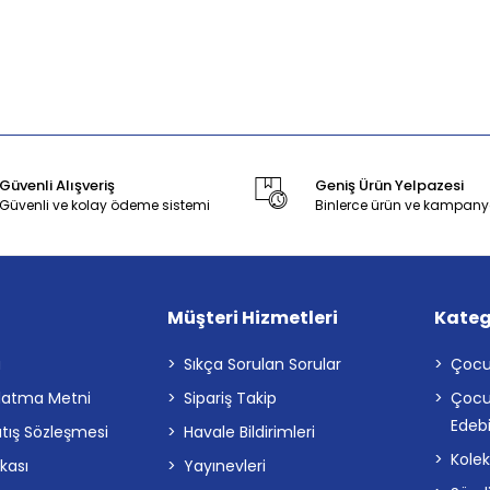
Güvenli Alışveriş
Geniş Ürün Yelpazesi
Güvenli ve kolay ödeme sistemi
Binlerce ürün ve kampany
Müşteri Hizmetleri
Kateg
a
Sıkça Sorulan Sorular
Çocu
latma Metni
Sipariş Takip
Çocu
Edebi
atış Sözleşmesi
Havale Bildirimleri
Kolek
ikası
Yayınevleri