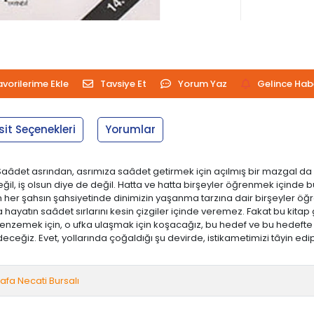
avorilerime Ekle
Tavsiye Et
Yorum Yaz
Gelince Hab
sit Seçenekleri
Yorumlar
Saâdet asrından, asrımıza saâdet getirmek için açılmış bir mazgal da kab
ğil, iş olsun diye de değil. Hatta ve hatta birşeyler öğrenmek içinde b
renen her şahsın şahsiyetinde dinimizin yaşanma tarzına dair birşeyle
yatın saâdet sırlarını kesin çizgiler içinde veremez. Fakat bu kitap gib
benzemek için, o ufka ulaşmak için koşacağız, bu hedef ve bu hedefte
p edeceğiz. Evet, yollarında çoğaldığı şu devirde, istikametimizi tâyin ed
afa Necati Bursalı