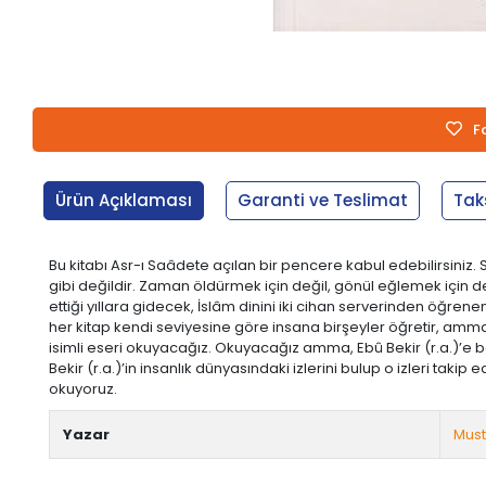
F
Ürün Açıklaması
Garanti ve Teslimat
Tak
Bu kitabı Asr-ı Saâdete açılan bir pencere kabul edebilirsiniz. 
gibi değildir. Zaman öldürmek için değil, gönül eğlemek için de
ettiği yıllara gidecek, İslâm dinini iki cihan serverinden öğ
her kitap kendi seviyesine göre insana birşeyler öğretir, amma ha
isimli eseri okuyacağız. Okuyacağız amma, Ebû Bekir (r.a.)’e 
Bekir (r.a.)’in insanlık dünyasındaki izlerini bulup o izleri taki
okuyoruz.
Yazar
Must