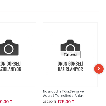
Tükendi
n
Nasirüddin Tûsî;Sevgi ve
Adalet Temelinde Ahlak
10,00 TL
175,00 TL
250,00 TL