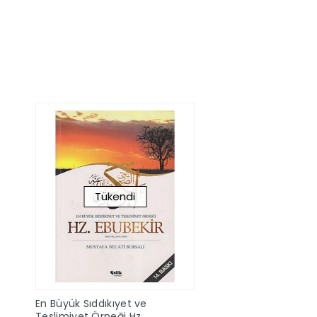
Sepete Ekle
Sepete Ek
Tükendi
En Büyük Sıddıkıyet ve
Teslimiyet Örneği Hz.