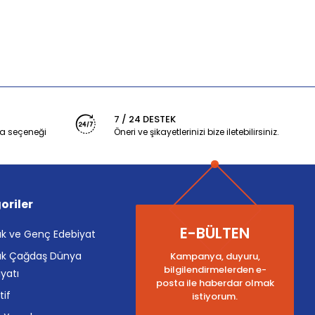
7 / 24 DESTEK
a seçeneği
Öneri ve şikayetlerinizi bize iletebilirsiniz.
oriler
E-BÜLTEN
k ve Genç Edebiyat
k Çağdaş Dünya
Kampanya, duyuru,
bilgilendirmelerden e-
yatı
posta ile haberdar olmak
tif
istiyorum.