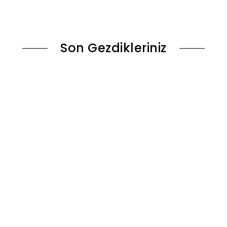
le
Sepete Ekle
Son Gezdikleriniz