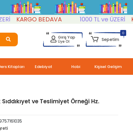
KARGO BEDAVA
1000 TL ve ÜZERİ
KAR
0
Giriş Yap
Sepetim
Üye Ol
Ders Kitapları
Edebiyat
Hobi
Kişisel Gelişim
 Sıddıkıyet ve Teslimiyet Örneği Hz.
9757161035
reti