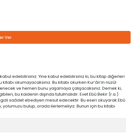
er Ver
ul edebilirsiniz. Yine kabul edebilirsiniz ki, bu kitap diğerleri
u kitabı okumayacaksınız. Bu kitabı okurken Kur’ân’ın nüzûl
r öğrenecek ve hemen bunu yaşamaya çalışacaksınız. Demek ki,
ileri, bu kaidenin dışında tutulmalıdır. Evet Ebû Bekir (r.a.)
 gizli saâdet ebediyen mesut edecektir. Bu eseri okuyarak Ebû
ip, yolumuzu bulup, orada ilerlemeliyiz. Bunun için bu kitabı