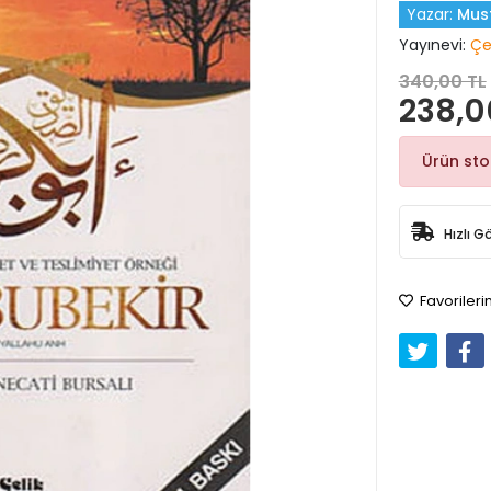
Yazar:
Must
Yayınevi:
Çe
340,00 TL
238,0
Ürün st
Hızlı G
Favorileri