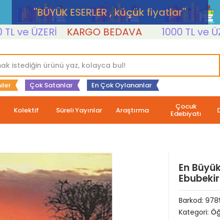
''BÜYÜK ESERLER , küçük fiyatlar''
ve ÜZERİ
KARGO BEDAVA
1000 TL ve ÜZERİ
iler
Çok Satanlar
En Çok Oylananlar
Çocuk
Kolektif
Süreli Yayınlar
Araştırma
Edebiyatı
En Büyük
Ebubekir
Barkod:
978
Kategori:
Öğ