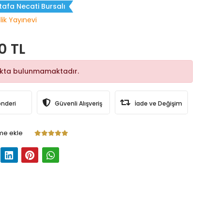
afa Necati Bursalı
lik Yayınevi
0 TL
okta bulunmamaktadır.
önderi
Güvenli Alışveriş
İade ve Değişim
me ekle