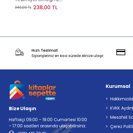
Ebubekir
238,00 TL
340,00 TL
Stokta Yok
Hızlı Teslimat
Siparişleriniz en kısa sürede elinize ulaşır.
Kurumsal
Hakkımızd
Bize Ulaşın
KVKK Aydın
Mesafeli S
Haftaiçi 09:00 - 19:00 Cumartesi 10:00
- 17:00 saatleri arasında ulaşabilirsiniz.
Çerez Polit