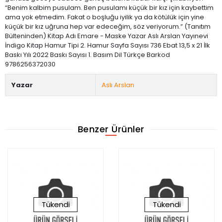
“Benim kalbim pusulam. Ben pusulamı küçük bir kız için kaybettim
ama yok etmedim. Fakat o boşluğu iyilik ya da kötülük için yine
küçük bir kız uğruna hep var edeceğim, söz veriyorum.” (Tanıtım
Bülteninden) Kitap Adı Emare - Maske Yazar Aslı Arslan Yayınevi
İndigo Kitap Hamur Tipi 2. Hamur Sayfa Sayısı 736 Ebat 13,5 x 21 İlk
Baskı Yılı 2022 Baskı Sayısı 1. Basım Dil Türkçe Barkod
9786256372030
Yazar
Aslı Arslan
Benzer Ürünler
Tükendi
Tükendi