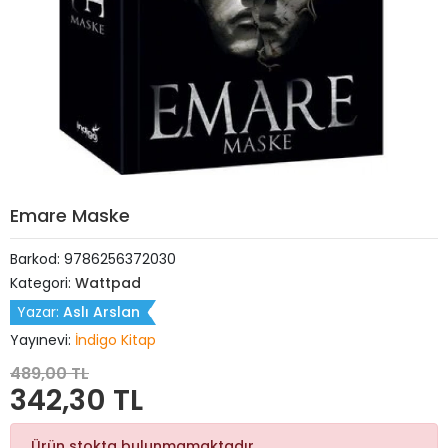
Emare Maske
Barkod:
9786256372030
Kategori:
Wattpad
Yazar:
Aslı Arslan
Yayınevi:
İndigo Kitap
489,00 TL
342,30 TL
Ürün stokta bulunmamaktadır.