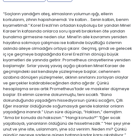
“Saçların yandığım ateş, elmasların yolumun ışığı, ellerin
korkularım, zihnin hapishanemdi. Ve kalbin… Senin kalbin, benim
kıyametimdi.” Korel Erezli’nin ortadan kayboluşu bir yandan Minel
Karaer’in kafasında onlarca soru işareti bırakırken öte yandan
bunalıma girmesine neden olur. Minel’in aile kavramını yeniden
hayatına sokmaya çalışması ise kalbinde büyüttüğü özlemin
aslında aileye olmadığını ortaya çıkarır. Geçmiş, şimdi ve gelecek
iç içe geçmeye başladığında Korel Erezli’nin dönüşü büyük
kıyametleri de yanında getirir. Prometheus cinayetlerine yeniden
başlamıştır. Sırlar yavaş yavaş açığa çıkarken Minel Karaer de
geçmişindeki asıl kendisiyle yüzleşmeye başlar; cehennem
azabına dönüşen yüzleşmeler, aklının sınırlarını zorlayan olaylar
ve gerçekler kaldırabileceğinden daha ağırdır. Çünkü
hesaplaşma sırası artık Prometheus’tadır ve maskeler düşmeye
başlar. Eli elimin üzerine dokunmuştu, teni sıcaktı. “Bana
dokunduğunda yaşadığımı hissediyorsun çünkü sıcağım, Çilli.
Eğer insanlar öldüğünde soğumasıydı geride kalanlar onların
yaşadığına inanırdı.” Uzun süre düşünüp, “Haklısın,” demiştim.
“Ama bir konuda da haksızsın.” “Hangi konuda?” “Eğer sıcak
yaşatsaydı, yananların öldüğünü de hissetmezdik.” “Her şeyi yine
unut ve yine iste, uslanmam, yine söz veririm. Neden mi? Çünkü
gündüz geceye sadece güneş batana kadar karşı çıkabiliyor.”