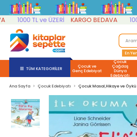
1000 TL ve ÜZERİ
KARGO BEDAVA
1000 TL
En Yen
Çocuk
Çocuk ve
Çağdaş
TÜM KATEGORİLER
Genç Edebiyat
Dünya
Edebiyatı
Ana Sayfa
Çocuk Edebiyatı
Çocuk Masal,Hikaye ve Öykü