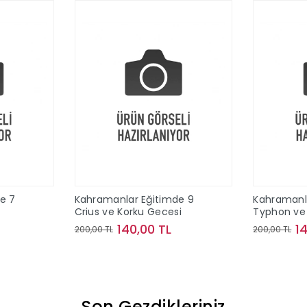
e 7
Kahramanlar Eğitimde 9
Kahramanl
Crius ve Korku Gecesi
Typhon ve 
140,00 TL
1
200,00 TL
200,00 TL
le
Sepete Ekle
Son Gezdikleriniz