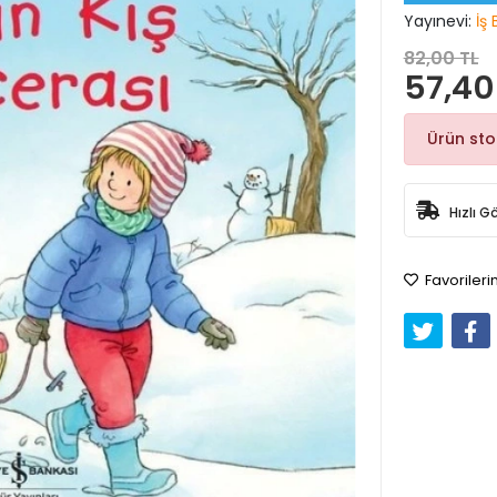
Yayınevi:
İş 
82,00 TL
57,40
Ürün st
Hızlı G
Favorileri