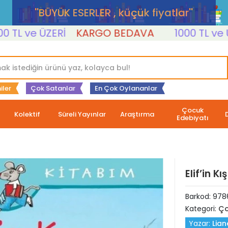
''BÜYÜK ESERLER , küçük fiyatlar''
 ve ÜZERİ
KARGO BEDAVA
1000 TL ve ÜZER
iler
Çok Satanlar
En Çok Oylananlar
Çocuk
Kolektif
Süreli Yayınlar
Araştırma
Edebiyatı
Elif’in K
Barkod:
978
Kategori:
Ço
Yazar:
Lian