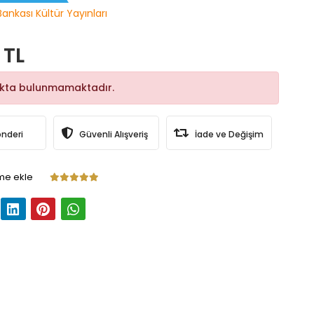
Bankası Kültür Yayınları
 TL
okta bulunmamaktadır.
önderi
Güvenli Alışveriş
İade ve Değişim
me ekle