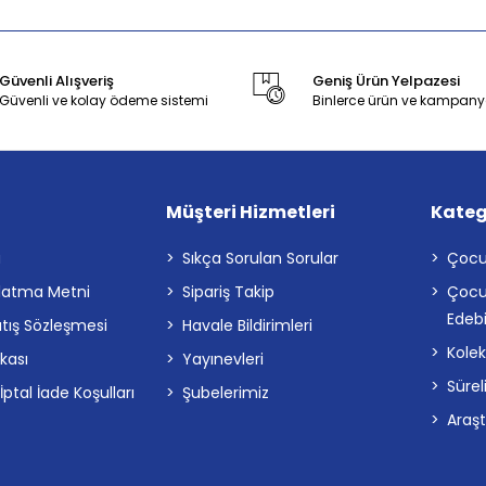
Güvenli Alışveriş
Geniş Ürün Yelpazesi
Güvenli ve kolay ödeme sistemi
Binlerce ürün ve kampany
Müşteri Hizmetleri
Kateg
a
Sıkça Sorulan Sorular
Çocu
latma Metni
Sipariş Takip
Çocu
Edebi
atış Sözleşmesi
Havale Bildirimleri
Kolek
ikası
Yayınevleri
Sürel
tal İade Koşulları
Şubelerimiz
Araş