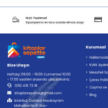
Hızlı Teslimat
Siparişleriniz en kısa sürede elinize ulaşır.
Kurumsal
Hakkımızd
Bize Ulaşın
KVKK Aydın
Mesafeli S
Haftaiçi 09:00 - 19:00 Cumartesi 10:00
- 17:00 saatleri arasında ulaşabilirsiniz.
Çerez Polit
0312 419 72 18
Cayma ve İp
kitaplarsepette@gmail.com
Blog
İstanbul Caddesi Hacıbayram
Mahallesi No:6 Ulus-