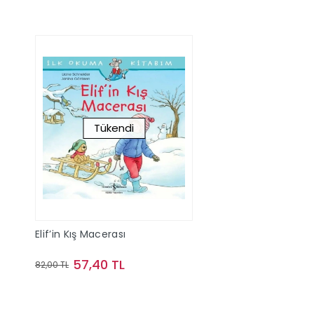
Tükendi
Elif’in Kış Macerası
57,40 TL
82,00 TL
Stokta Yok