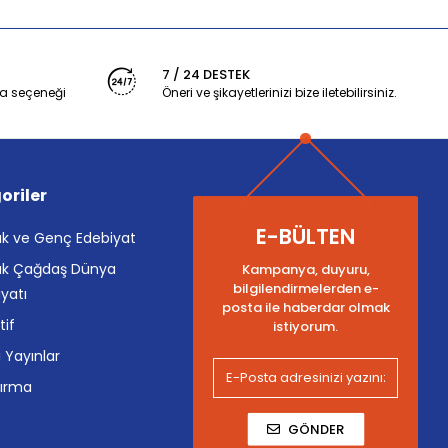
7 / 24 DESTEK
a seçeneği
Öneri ve şikayetlerinizi bize iletebilirsiniz.
oriler
E-BÜLTEN
k ve Genç Edebiyat
k Çağdaş Dünya
Kampanya, duyuru,
bilgilendirmelerden e-
yatı
posta ile haberdar olmak
tif
istiyorum.
i Yayınlar
tırma
GÖNDER