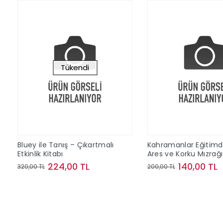
Tükendi
Bluey ile Tanış – Çıkartmalı
Kahramanlar Eğitimd
Etkinlik Kitabı
Ares ve Korku Mızrağı
224,00 TL
140,00 TL
320,00 TL
200,00 TL
Stokta Yok
Sepete Ek