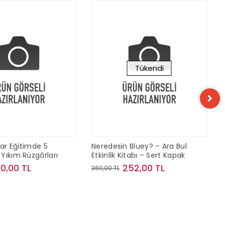
Tükendi
ar Eğitimde 5
Neredesin Bluey? – Ara Bul
Yıkım Rüzgârları
Etkinlik Kitabı – Sert Kapak
40,00 TL
252,00 TL
360,00 TL
Sepete Ekle
Stokta Yok