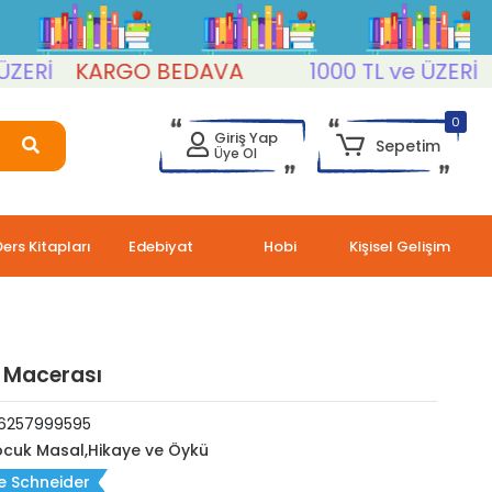
İ
KARGO BEDAVA
1000 TL ve ÜZERİ
KAR
0
Giriş Yap
Sepetim
Üye Ol
Ders Kitapları
Edebiyat
Hobi
Kişisel Gelişim
ış Macerası
6257999595
cuk Masal,Hikaye ve Öykü
e Schneider