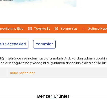
avorilerime Ekle
Tavsiye Et
Yorum Yaz
Gelince Hab
sit Seçenekleri
Yorumlar
ğını görünce sevinçten havalara zıpladı. Artık kardan adam yapabilir, 
, onların soğukta ne yiyeceğini düşünürken annesinin aklına harika bir f
Liane Schneider
Benzer Ürünler