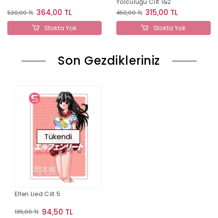
Yolculuğu Cilt 1&2
364,00 TL
315,00 TL
520,00 TL
450,00 TL
Stokta Yok
Stokta Yok
Son Gezdikleriniz
Tükendi
Elfen Lied Cilt.5
94,50 TL
135,00 TL