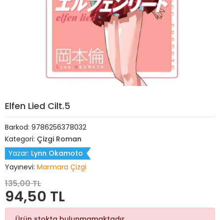
Elfen Lied Cilt.5
Barkod:
9786256378032
Kategori:
Çizgi Roman
Yazar:
Lynn Okamoto
Yayınevi:
Marmara Çizgi
135,00 TL
94,50 TL
Ürün stokta bulunmamaktadır.