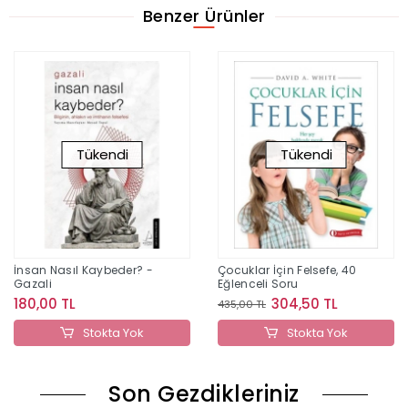
Benzer Ürünler
Tükendi
Tükendi
İnsan Nasıl Kaybeder? -
Çocuklar İçin Felsefe, 40
Gazali
Eğlenceli Soru
180,00 TL
304,50 TL
435,00 TL
Stokta Yok
Stokta Yok
Son Gezdikleriniz