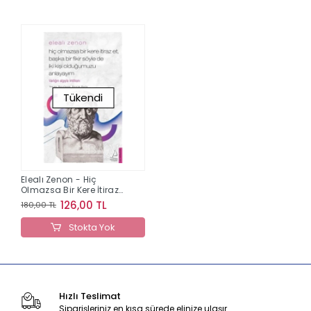
Tükendi
Elealı Zenon - Hiç
Olmazsa Bir Kere İtiraz
Et, Başka Bir Fikir Söyle
126,00 TL
180,00 TL
de İki Kişi Olduğumuzu
Anlayayım
Stokta Yok
Hızlı Teslimat
Siparişleriniz en kısa sürede elinize ulaşır.