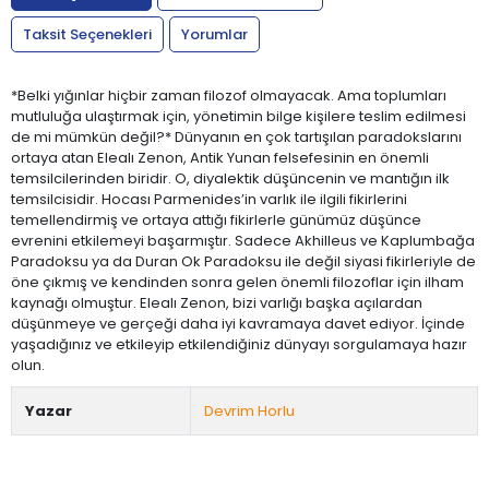
Taksit Seçenekleri
Yorumlar
*Belki yığınlar hiçbir zaman filozof olmayacak. Ama toplumları
mutluluğa ulaştırmak için, yönetimin bilge kişilere teslim edilmesi
de mi mümkün değil?* Dünyanın en çok tartışılan paradokslarını
ortaya atan Elealı Zenon, Antik Yunan felsefesinin en önemli
temsilcilerinden biridir. O, diyalektik düşüncenin ve mantığın ilk
temsilcisidir. Hocası Parmenides’in varlık ile ilgili fikirlerini
temellendirmiş ve ortaya attığı fikirlerle günümüz düşünce
evrenini etkilemeyi başarmıştır. Sadece Akhilleus ve Kaplumbağa
Paradoksu ya da Duran Ok Paradoksu ile değil siyasi fikirleriyle de
öne çıkmış ve kendinden sonra gelen önemli filozoflar için ilham
kaynağı olmuştur. Elealı Zenon, bizi varlığı başka açılardan
düşünmeye ve gerçeği daha iyi kavramaya davet ediyor. İçinde
yaşadığınız ve etkileyip etkilendiğiniz dünyayı sorgulamaya hazır
olun.
Yazar
Devrim Horlu