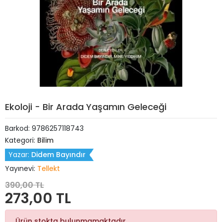
Ekoloji - Bir Arada Yaşamın Geleceği
Barkod:
9786257118743
Kategori:
Bilim
Yazar:
Didem Bayındır
Yayınevi:
Tellekt
390,00 TL
273,00 TL
Ürün stokta bulunmamaktadır.