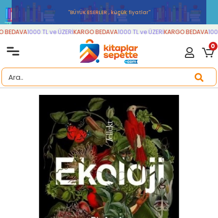
''BÜYÜK ESERLER , küçük fiyatlar''
 BEDAVA
1000 TL ve ÜZERİ
KARGO BEDAVA
1000 TL ve ÜZERİ
KARGO BEDAVA
1000
0