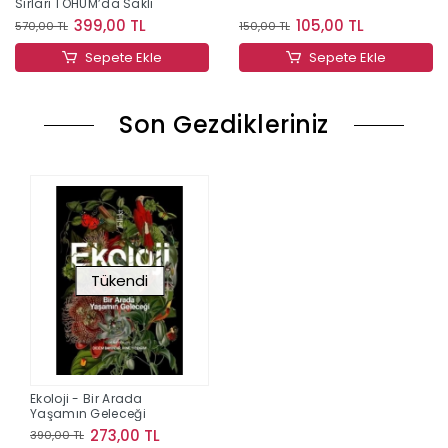
Sırları TOHUM’da Saklı
399,00 TL
105,00 TL
570,00 TL
150,00 TL
Sepete Ekle
Sepete Ekle
Son Gezdikleriniz
Tükendi
Ekoloji - Bir Arada
Yaşamın Geleceği
273,00 TL
390,00 TL