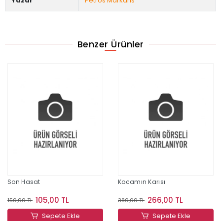
Yazar
Petros Markaris
Benzer Ürünler
Tükendi
Kocamın Karısı
Ölümcül Tanık
266,00 TL
280,00 TL
380,00 TL
400,00 TL
Sepete Ekle
Stokta Yok