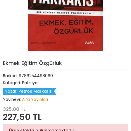
Ekmek Eğitim Özgürlük
Barkod:
9786254498060
Kategori:
Polisiye
Yazar:
Petros Markaris
Yayınevi:
Alfa Yayınları
325,00 TL
227,50 TL
Ürün stokta bulunmamaktadır.