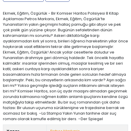
Ekmek, Eğitim, Özgürlük - Bir Komiser Haritos Polisiyesi 8 Kitap
Açıklaması Petros Markaris, Ekmek, Eğitim, Özgürlük’te
Yunanistan’ın yakın geçmişini hallaç pamuğu gibi atıyor ve pek
çok pislik gün yüzüne çıkıyor. Bugünün sefaletinden dünün
kahramanları mı sorumlu? Askeri diktatörlüğe karşı
ayaklanmadan kırk yıl sonra, birileri öğrenci hareketinin yıllar önce
haykırarak vaat ettiklerini tekrar dile getirmeye başlamıştır:
Ekmek, Eğitim, Özgürlük! Ancak yollar cesetlerle doludur ve
Yunanistan drahmiye geri dönmüş haldedir. Tek öncelik hayatta
kalmaktır: insanlar işlerinden olmuş, maaşlar kesilmiş ve bir seri
katil, askeri cuntaya karşı ayaklandıktan sonra kariyer
basamaklarını hızla tırmanan önde gelen solcuları hedef almaya
başlamıştır. Peki, bu cinayetlerin arkasında kim vardır? Aşırı sağcı
biri mi? Yoksa geçmişte işlediği suçların intikamını almak isteyen
biri mi? Komiser Haritos, son üç aydır maaşını almadan geçinmek
zorunda kalmasına rağmen katilin anlamlı ipuçlarını kendine özgü
inatçılığıyla takip etmektedir. Bu bir suç romanından çok daha
fazlası: Bir ulusun uçuruma sürüklenişine ve trajedisine berrak ve
acımasız bir bakış. –La Stampa Yakın Yunan tarihine dair suç
romanı olarak kamufle edilmiş bir ders. –Der Spiegel