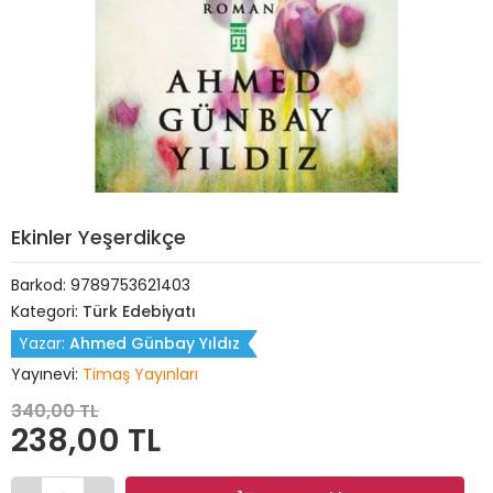
Ekinler Yeşerdikçe
Barkod:
9789753621403
Kategori:
Türk Edebiyatı
Yazar:
Ahmed Günbay Yıldız
Yayınevi:
Timaş Yayınları
340,00 TL
238,00 TL