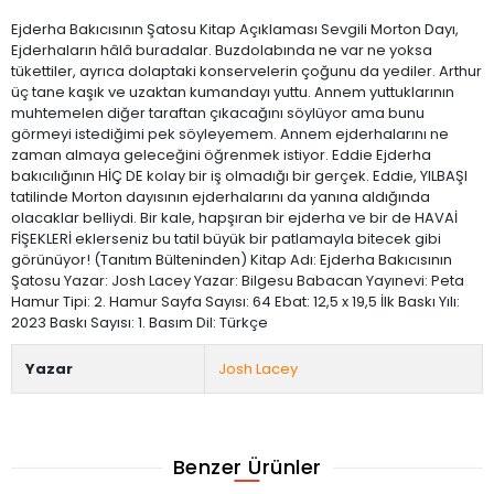
Ejderha Bakıcısının Şatosu Kitap Açıklaması Sevgili Morton Dayı,
Ejderhaların hâlâ buradalar. Buzdolabında ne var ne yoksa
tükettiler, ayrıca dolaptaki konservelerin çoğunu da yediler. Arthur
üç tane kaşık ve uzaktan kumandayı yuttu. Annem yuttuklarının
muhtemelen diğer taraftan çıkacağını söylüyor ama bunu
görmeyi istediğimi pek söyleyemem. Annem ejderhalarını ne
zaman almaya geleceğini öğrenmek istiyor. Eddie Ejderha
bakıcılığının HİÇ DE kolay bir iş olmadığı bir gerçek. Eddie, YILBAŞI
tatilinde Morton dayısının ejderhalarını da yanına aldığında
olacaklar belliydi. Bir kale, hapşıran bir ejderha ve bir de HAVAİ
FİŞEKLERİ eklerseniz bu tatil büyük bir patlamayla bitecek gibi
görünüyor! (Tanıtım Bülteninden) Kitap Adı: Ejderha Bakıcısının
Şatosu Yazar: Josh Lacey Yazar: Bilgesu Babacan Yayınevi: Peta
Hamur Tipi: 2. Hamur Sayfa Sayısı: 64 Ebat: 12,5 x 19,5 İlk Baskı Yılı:
2023 Baskı Sayısı: 1. Basım Dil: Türkçe
Yazar
Josh Lacey
Benzer Ürünler