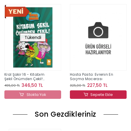
Tükendi
Kral Şakir 16 - Kitabım
Hasta Pasta: Evrenin En
Şekil Önümden Çekil!
Saçma Macerası
(Ciltli)
346,50 TL
227,50 TL
495,00 TL
325,00 TL
Stokta Yok
Sepete Ekle
Son Gezdikleriniz