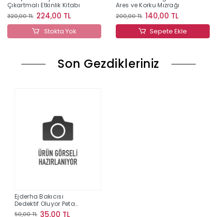
Çıkartmalı Etkinlik Kitabı
Ares ve Korku Mızrağı
224,00 TL
140,00 TL
320,00 TL
200,00 TL
Stokta Yok
Sepete Ekle
Son Gezdikleriniz
Ejderha Bakıcısı
Dedektif Oluyor Peta
Kitap
35,00 TL
50,00 TL