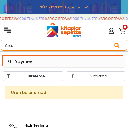
''BÜYÜK ESERLER , küçük fiyatlar''
O BEDAVA
1000 TL ve ÜZERİ
KARGO BEDAVA
1000 TL ve ÜZERİ
KARGO BEDAVA
10
0
Efil Yayınevi
Filtreleme
Sıralama
Ürün bulunamadı.
Hızlı Teslimat