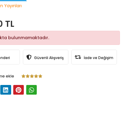
n Yayınları
0 TL
okta bulunmamaktadır.
önderi
Güvenli Alışveriş
İade ve Değişim
me ekle