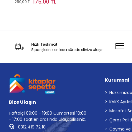
175,00 TL
250,00 TL
Stokta Yok
Hızlı Teslimat
Siparişleriniz en kısa sürede elinize ulaşır.
Kurumsal
Hakkımızd
Bize Ulaşın
KVKK Aydın
Mesafeli S
Haftaiçi 09:00 - 19:00 Cumartesi 10:00
- 17:00 saatleri arasında ulaşabilirsiniz.
Çerez Polit
0312 419 72 18
Cayma ve İp