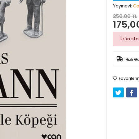
Yayınevi:
Ca
250,00 TL
175,0
Ürün st
Hızlı G
Favorileri