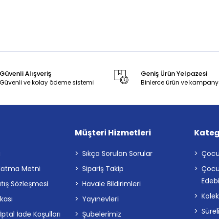
Güvenli Alışveriş
Geniş Ürün Yelpazesi
Güvenli ve kolay ödeme sistemi
Binlerce ürün ve kampany
Müşteri Hizmetleri
Kateg
a
Sıkça Sorulan Sorular
Çocu
latma Metni
Sipariş Takip
Çocu
Edebi
atış Sözleşmesi
Havale Bildirimleri
Kolek
ikası
Yayınevleri
Sürel
tal İade Koşulları
Şubelerimiz