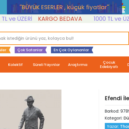
''BÜYÜK ESERLER , küçük fiyatlar''
ve ÜZERİ
KARGO BEDAVA
1000 TL ve ÜZERİ
iler
Çok Satanlar
En Çok Oylananlar
Çocuk
Kolektif
Süreli Yayınlar
Araştırma
Edebiyatı
Efendi İl
Barkod:
978
Kategori:
Dü
Yazar:
Tho