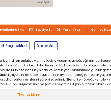
avorilerime Ekle
Tavsiye Et
Yorum Yaz
Gelince Hab
sit Seçenekleri
Yorumlar
 barındıran anlatısı, Mann ailesiyle yaşamış av köpeği kırması Bausch
dı olduğunu bir kez daha hissettirdiği bu anlatısında olağanüstü canlı, 
rlikte Münih'te nehir kıyısında ve kentin yeşil alanlarında günlük gezinti
daki ilişkiye tanıklık eder: Bauschan'ın öyküsü, köpeğin, insanın yaşa
di unsurlarının izlerini sürebileceğimiz Efendi ile Köpeği, kent ile kı
an Avrupa burjuvazisinin yaşam deneyimine ilişkin bir tasvir olarak da
Thomas Mann