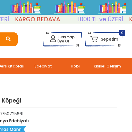
KARGO BEDAVA
1000 TL ve ÜZERİ
KARG
0
Giriş Yap
Sepetim
Üye Ol
Ders Kitapları
Edebiyat
Hobi
Kişisel Gelişim
e Köpeği
9750725661
nya Edebiyatı
mas Mann