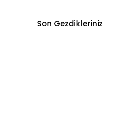
le
Sepete Ekle
Son Gezdikleriniz