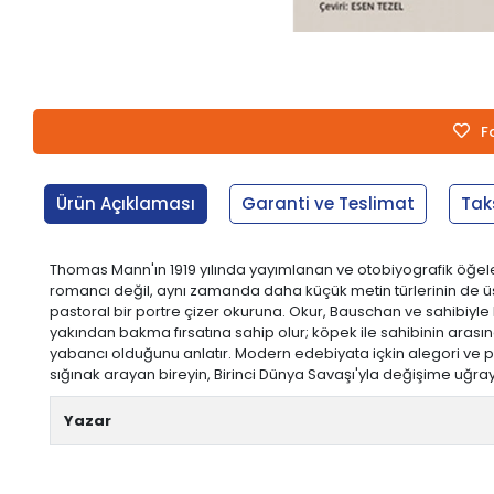
F
Ürün Açıklaması
Garanti ve Teslimat
Tak
Thomas Mann'ın 1919 yılında yayımlanan ve otobiyografik öğeler
romancı değil, aynı zamanda daha küçük metin türlerinin de üsta
pastoral bir portre çizer okuruna. Okur, Bauschan ve sahibiyle bi
yakından bakma fırsatına sahip olur; köpek ile sahibinin arasın
yabancı olduğunu anlatır. Modern edebiyata içkin alegori ve paro
sığınak arayan bireyin, Birinci Dünya Savaşı'yla değişime uğray
Yazar