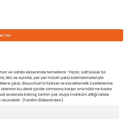
er Ver
an ve sahibi ekseninde temellenir. Yazar, salt büyük bir
titiz ve ayrıntılı, yer yer mizah yüklü betimlemeleriyle
lere çıkar, Bauschan'ın fiziksel ve karakteristik özelliklerine
m alanının bu denli içinde olmasına karşın ona hâlâ ne kadar
rsal arasında kalmış, tarihin yok oluşa mahkûm ettiği idilde
 okunabilir. (Tanıtım Bülteninden)