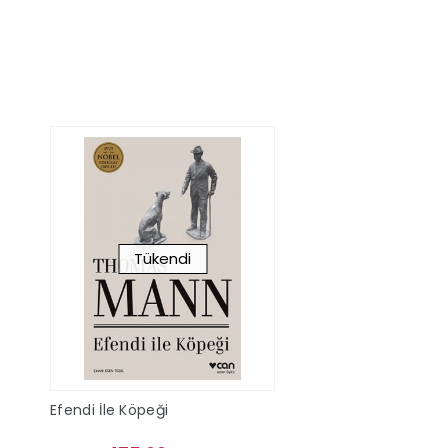
Sepete Ekle
Sepete Ek
Tükendi
Efendi İle Köpeği