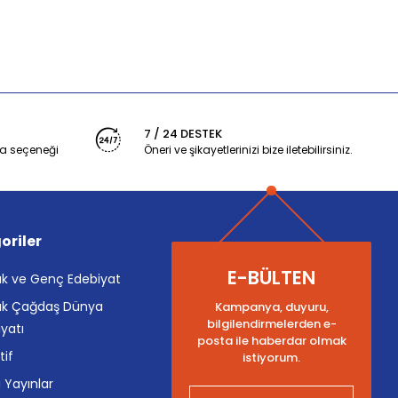
7 / 24 DESTEK
a seçeneği
Öneri ve şikayetlerinizi bize iletebilirsiniz.
oriler
E-BÜLTEN
k ve Genç Edebiyat
k Çağdaş Dünya
Kampanya, duyuru,
bilgilendirmelerden e-
yatı
posta ile haberdar olmak
tif
istiyorum.
i Yayınlar