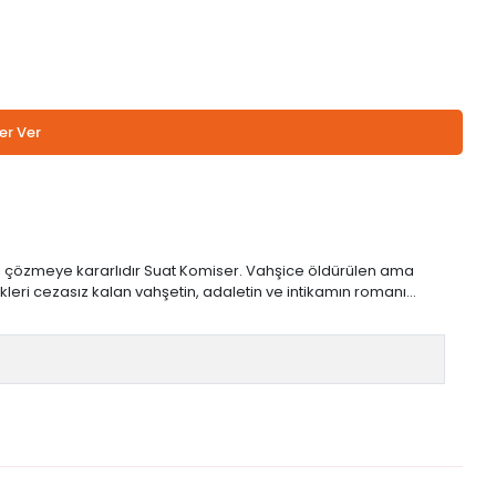
er Ver
leri çözmeye kararlıdır Suat Komiser. Vahşice öldürülen ama
leri cezasız kalan vahşetin, adaletin ve intikamın romanı…