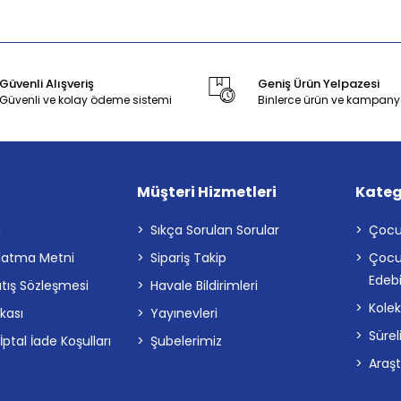
Güvenli Alışveriş
Geniş Ürün Yelpazesi
Güvenli ve kolay ödeme sistemi
Binlerce ürün ve kampany
Müşteri Hizmetleri
Kateg
a
Sıkça Sorulan Sorular
Çocu
latma Metni
Sipariş Takip
Çocu
Edebi
atış Sözleşmesi
Havale Bildirimleri
Kolek
ikası
Yayınevleri
Sürel
tal İade Koşulları
Şubelerimiz
Araş