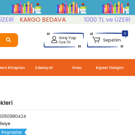
İ
KARGO BEDAVA
1000 TL ve ÜZERİ
KA
0
Giriş Yap
Sepetim
Üye Ol
Ders Kitapları
Edebiyat
Hobi
Kişisel Gelişim
kleri
6050980424
lisiye
n Poyrazlar