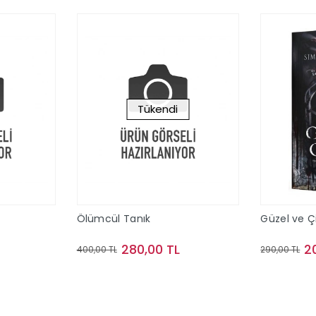
Tükendi
Ölümcül Tanık
Güzel ve Çi
280,00 TL
2
400,00 TL
290,00 TL
le
Stokta Yok