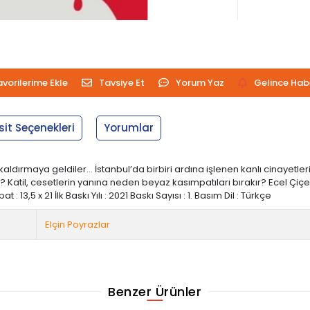
avorilerime Ekle
Tavsiye Et
Yorum Yaz
Gelince Hab
sit Seçenekleri
Yorumlar
kaldırmaya geldiler… İstanbul’da birbiri ardına işlenen kanlı cinayet
atil, cesetlerin yanına neden beyaz kasımpatıları bırakır? Ecel Çiçek
 13,5 x 21 İlk Baskı Yılı : 2021 Baskı Sayısı : 1. Basım Dil : Türkçe
Elçin Poyrazlar
Benzer Ürünler