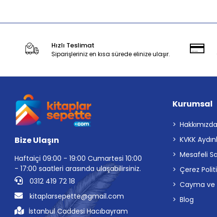
Hızlı Teslimat
Siparişleriniz en kısa sürede elinize ulaşır.
Kurumsal
Hakkımızd
Bize Ulaşın
KVKK Aydın
Mesafeli S
Haftaiçi 09:00 - 19:00 Cumartesi 10:00
- 17:00 saatleri arasında ulaşabilirsiniz.
Çerez Polit
0312 419 72 18
Cayma ve İp
kitaplarsepette@gmail.com
Blog
İstanbul Caddesi Hacıbayram