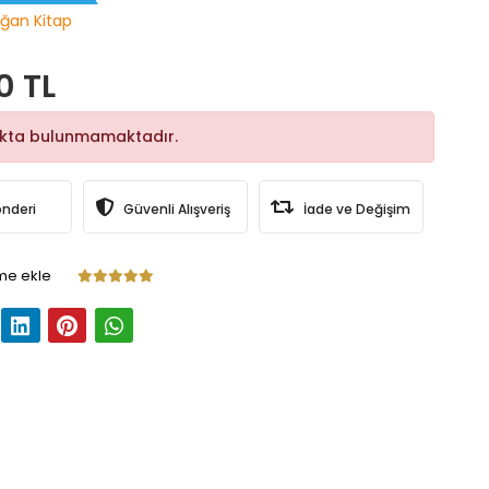
ğan Kitap
0 TL
okta bulunmamaktadır.
önderi
Güvenli Alışveriş
İade ve Değişim
me ekle