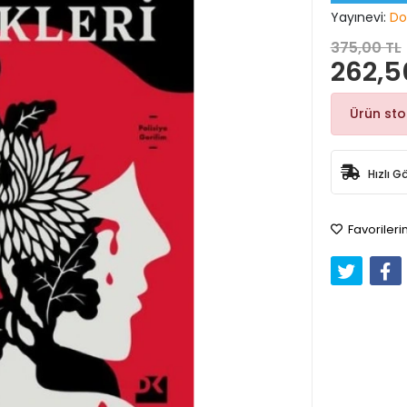
Yayınevi:
Do
375,00 TL
262,5
Ürün st
Hızlı G
Favorileri