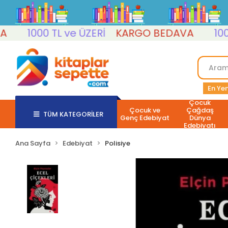
1000 TL ve ÜZERİ
KARGO BEDAVA
1000 TL
En Yen
Çocuk
Çocuk ve
Çağdaş
TÜM KATEGORİLER
Genç Edebiyat
Dünya
Edebiyatı
Ana Sayfa
Edebiyat
Polisiye