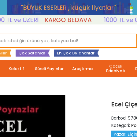
''BÜYÜK ESERLER , küçük fiyatlar''
 ve ÜZERİ
KARGO BEDAVA
1000 TL ve ÜZER
iler
Çok Satanlar
En Çok Oylananlar
Çocuk
Kolektif
Süreli Yayınlar
Araştırma
Edebiyatı
Ecel Çiçe
Barkod:
978
Kategori:
Po
Yazar:
Elçi