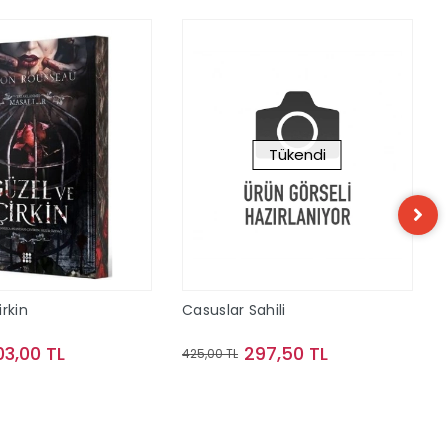
Tükendi
rkin
Casuslar Sahili
03,00 TL
297,50 TL
425,00 TL
Sepete Ekle
Stokta Yok