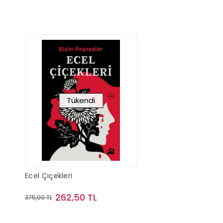
Tükendi
Ecel Çiçekleri
262,50 TL
375,00 TL
Stokta Yok