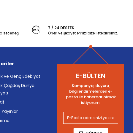
7 / 24 DESTEK
a seçeneği
Öneri ve şikayetlerinizi bize iletebilirsiniz.
oriler
E-BÜLTEN
k ve Genç Edebiyat
k Çağdaş Dünya
Kampanya, duyuru,
bilgilendirmelerden e-
yatı
posta ile haberdar olmak
tif
istiyorum.
i Yayınlar
tırma