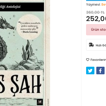
Yayınevi:
Be
360,00 TL
252,0
Ürün st
Hızlı G
Favorileri