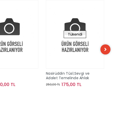
Tükendi
n
Nasirüddin Tûsî;Sevgi ve
Adalet Temelinde Ahlak
10,00 TL
175,00 TL
250,00 TL
Sepete Ekle
Stokta Yok