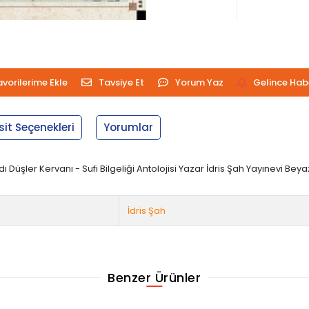
avorilerime Ekle
Tavsiye Et
Yorum Yaz
Gelince Hab
sit Seçenekleri
Yorumlar
dı Düşler Kervanı - Sufi Bilgeliği Antolojisi Yazar İdris Şah Yayınevi Beyaz
İdris Şah
Benzer Ürünler