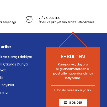
7 / 24 DESTEK
a seçeneği
Öneri ve şikayetlerinizi bize iletebilirsiniz.
oriler
E-BÜLTEN
k ve Genç Edebiyat
k Çağdaş Dünya
Kampanya, duyuru,
bilgilendirmelerden e-
yatı
posta ile haberdar olmak
tif
istiyorum.
i Yayınlar
tırma
GÖNDER