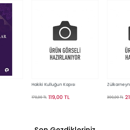
Hakiki Kulluğun Kapısı
Zülkarney
119,00 TL
2
170,00 TL
300,00 TL
le
Sepete Ekle
Son Gezdikleriniz