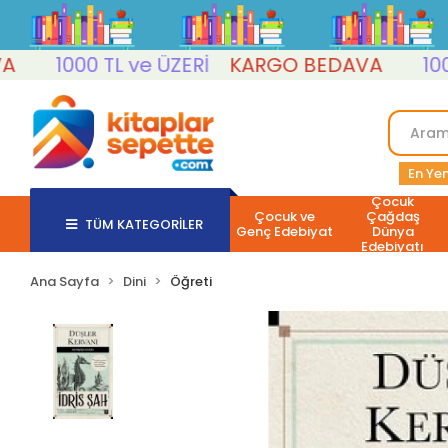
1000 TL ve ÜZERİ
KARGO BEDAVA
1000 TL
En Yen
Çocuk
Çocuk ve
Çağdaş
TÜM KATEGORİLER
Genç Edebiyat
Dünya
Edebiyatı
Ana Sayfa
Dini
Öğreti