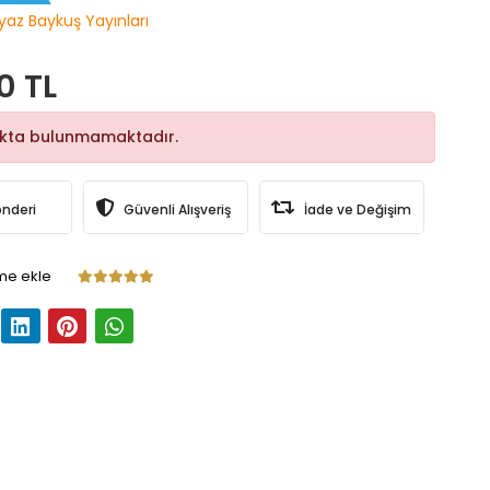
yaz Baykuş Yayınları
0 TL
okta bulunmamaktadır.
önderi
Güvenli Alışveriş
İade ve Değişim
me ekle