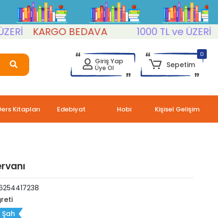
İ
KARGO BEDAVA
1000 TL ve ÜZERİ
KAR
0
Giriş Yap
Sepetim
Üye Ol
Ders Kitapları
Edebiyat
Hobi
Kişisel Gelişim
ervanı
6254417238
reti
s Şah