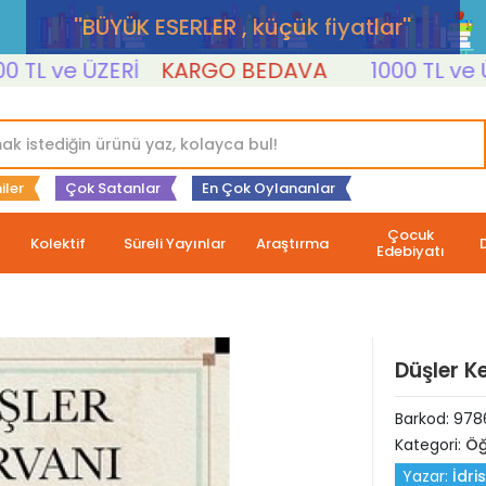
''BÜYÜK ESERLER , küçük fiyatlar''
 ve ÜZERİ
KARGO BEDAVA
1000 TL ve ÜZER
iler
Çok Satanlar
En Çok Oylananlar
Çocuk
Kolektif
Süreli Yayınlar
Araştırma
Edebiyatı
Düşler K
Barkod:
978
Kategori:
Öğ
Yazar:
İdri