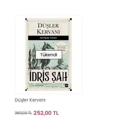
Tükendi
Düşler Kervanı
252,00 TL
360,00 TL
Stokta Yok