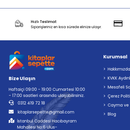
Hızlı Teslimat
Siparişleriniz en kısa sürede elinize ulaşır.
Kurumsal
Hakkımızd
Bize Ulaşın
KVKK Aydın
Mesafeli S
Haftaiçi 09:00 - 19:00 Cumartesi 10:00
- 17:00 saatleri arasında ulaşabilirsiniz.
Çerez Polit
0312 419 72 18
Cayma ve İp
kitaplarsepette@gmail.com
Blog
İstanbul Caddesi Hacıbayram
Mahallesi No:6 Ulus-