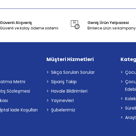
Güvenli Alışveriş
Geniş Ürün Yelpazesi
Güvenli ve kolay ödeme sistemi
Binlerce ürün ve kampany
Müşteri Hizmetleri
Kateg
a
Sıkça Sorulan Sorular
Çocu
latma Metni
Sipariş Takip
Çocu
Edebi
atış Sözleşmesi
Havale Bildirimleri
Kolek
ikası
Yayınevleri
Sürel
tal İade Koşulları
Şubelerimiz
Araş