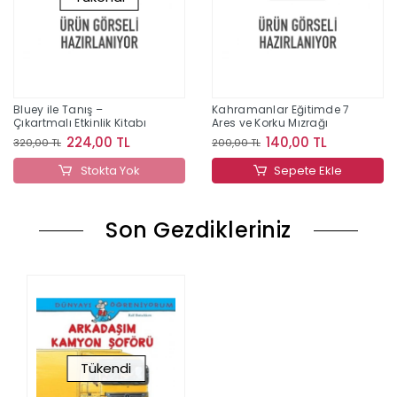
Bluey ile Tanış –
Kahramanlar Eğitimde 7
Çıkartmalı Etkinlik Kitabı
Ares ve Korku Mızrağı
224,00 TL
140,00 TL
320,00 TL
200,00 TL
Stokta Yok
Sepete Ekle
Son Gezdikleriniz
Tükendi