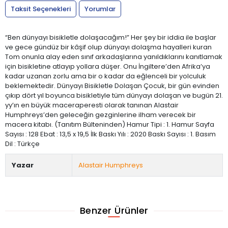
Taksit Seçenekleri
Yorumlar
“Ben dünyayı bisikletle dolaşacağım!” Her şey bir iddia ile başlar
ve gece gündüz bir kâşif olup dünyayı dolaşma hayalleri kuran
Tom onunla alay eden sınıf arkadaşlarına yanıldıklarını kanıtlamak
için bisikletine atlayıp yollara düşer. Onu İngiltere’den Afrika’ya
kadar uzanan zorlu ama bir o kadar da eğlenceli bir yolculuk
beklemektedir. Dünyayı Bisikletle Dolaşan Çocuk, bir gün evinden
çıkıp dört yıl boyunca bisikletiyle tüm dünyayı dolaşan ve bugün 21.
yy’ın en büyük maceraperesti olarak tanınan Alastair
Humphreys’den geleceğin gezginlerine ilham verecek bir
macera kitabı. (Tanıtım Bülteninden) Hamur Tipi : 1. Hamur Sayfa
Sayısı : 128 Ebat : 13,5 x 19,5 İlk Baskı Yılı : 2020 Baskı Sayısı : 1. Basım
Dil : Türkçe
Yazar
Alastair Humphreys
Benzer Ürünler