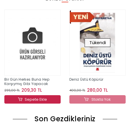
Tükendi
Bir Gün Herkes Buna Hep
Deniz Üstü Köpürür
Karşıymış Gibi Yapacak
209,30 TL
280,00 TL
299,00 TL
400,00 TL
Sepete Ekle
Stokta Yok
Son Gezdikleriniz