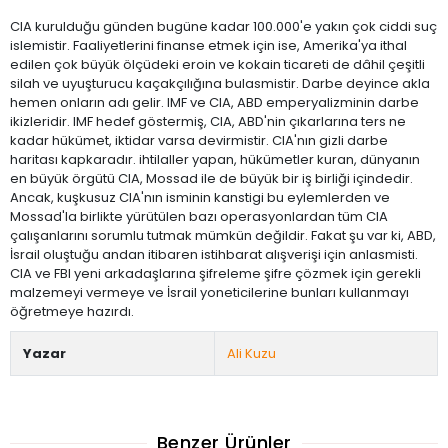
CIA kurulduğu günden bugüne kadar 100.000'e yakın çok ciddi suç
islemistir. Faaliyetlerini finanse etmek için ise, Amerika'ya ithal
edilen çok büyük ölçüdeki eroin ve kokain ticareti de dâhil çeşitli
silah ve uyuşturucu kaçakçılığına bulasmistir. Darbe deyince akla
hemen onların adı gelir. IMF ve CIA, ABD emperyalizminin darbe
ikizleridir. IMF hedef göstermiş, CIA, ABD'nin çıkarlarına ters ne
kadar hükümet, iktidar varsa devirmistir. CIA'nın gizli darbe
haritası kapkaradır. ihtilaller yapan, hükümetler kuran, dünyanın
en büyük örgütü CIA, Mossad ile de büyük bir iş birliği içindedir.
Ancak, kuşkusuz CIA'nın isminin kanstigi bu eylemlerden ve
Mossad'la birlikte yürütülen bazı operasyonlardan tüm CIA
çalışanlarını sorumlu tutmak mümkün değildir. Fakat şu var ki, ABD,
İsrail oluştuğu andan itibaren istihbarat alışverişi için anlasmisti.
CIA ve FBI yeni arkadaşlarına şifreleme şifre çözmek için gerekli
malzemeyi vermeye ve İsrail yoneticilerine bunları kullanmayı
öğretmeye hazırdı.
Yazar
Ali Kuzu
Benzer Ürünler