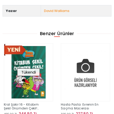
Yazar
David Walliams
Benzer Ürünler
Tükendi
Kral Şakir 16 - Kitabım
Hasta Pasta: Evrenin En
Şekil Önümden Çekil!
Saçma Macerası
(Ciltli)
346,50 TL
227,50 TL
495,00 TL
325,00 TL