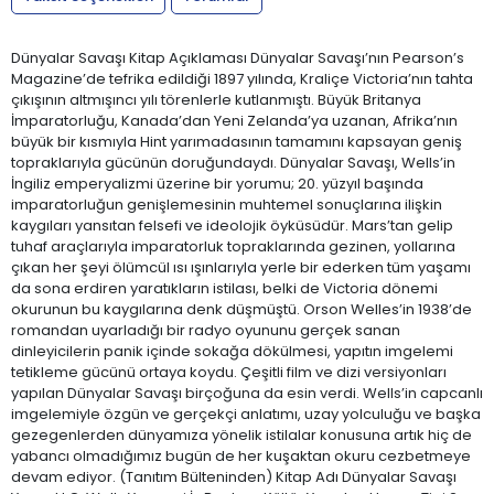
Dünyalar Savaşı Kitap Açıklaması Dünyalar Savaşı’nın Pearson’s
Magazine’de tefrika edildiği 1897 yılında, Kraliçe Victoria’nın tahta
çıkışının altmışıncı yılı törenlerle kutlanmıştı. Büyük Britanya
İmparatorluğu, Kanada’dan Yeni Zelanda’ya uzanan, Afrika’nın
büyük bir kısmıyla Hint yarımadasının tamamını kapsayan geniş
topraklarıyla gücünün doruğundaydı. Dünyalar Savaşı, Wells’in
İngiliz emperyalizmi üzerine bir yorumu; 20. yüzyıl başında
imparatorluğun genişlemesinin muhtemel sonuçlarına ilişkin
kaygıları yansıtan felsefi ve ideolojik öyküsüdür. Mars’tan gelip
tuhaf araçlarıyla imparatorluk topraklarında gezinen, yollarına
çıkan her şeyi ölümcül ısı ışınlarıyla yerle bir ederken tüm yaşamı
da sona erdiren yaratıkların istilası, belki de Victoria dönemi
okurunun bu kaygılarına denk düşmüştü. Orson Welles’in 1938’de
romandan uyarladığı bir radyo oyununu gerçek sanan
dinleyicilerin panik içinde sokağa dökülmesi, yapıtın imgelemi
tetikleme gücünü ortaya koydu. Çeşitli film ve dizi versiyonları
yapılan Dünyalar Savaşı birçoğuna da esin verdi. Wells’in capcanlı
imgelemiyle özgün ve gerçekçi anlatımı, uzay yolculuğu ve başka
gezegenlerden dünyamıza yönelik istilalar konusuna artık hiç de
yabancı olmadığımız bugün de her kuşaktan okuru cezbetmeye
devam ediyor. (Tanıtım Bülteninden) Kitap Adı Dünyalar Savaşı