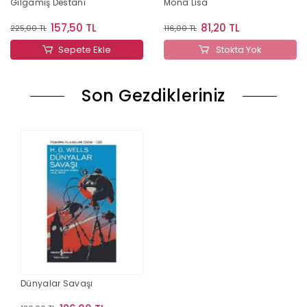
Gılgamış Destanı
Mona Lisa
157,50 TL
81,20 TL
225,00 TL
116,00 TL
Sepete Ekle
Stokta Yok
Son Gezdikleriniz
Dünyalar Savaşı