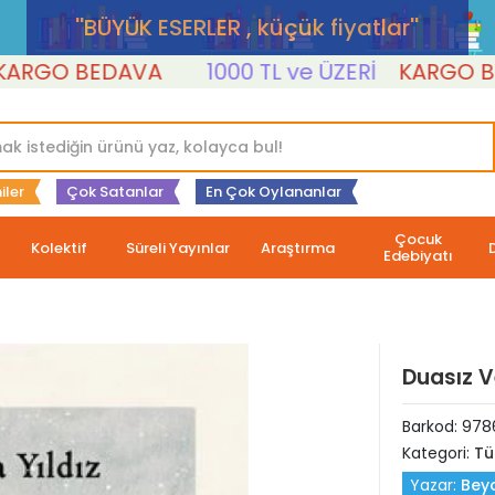
''BÜYÜK ESERLER , küçük fiyatlar''
O BEDAVA
1000 TL ve ÜZERİ
KARGO BEDA
iler
Çok Satanlar
En Çok Oylananlar
Çocuk
Kolektif
Süreli Yayınlar
Araştırma
Edebiyatı
Duasız V
Barkod:
978
Kategori:
Tü
Yazar:
Beyd