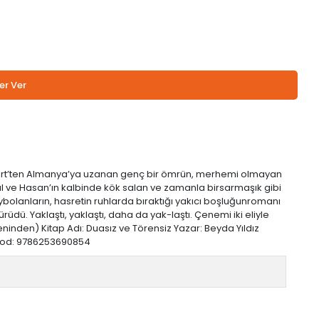
er Ver
, Siirt’ten Almanya’ya uzanan genç bir ömrün, merhemi olmayan
val ve Hasan’ın kalbinde kök salan ve zamanla birsarmaşık gibi
olanların, hasretin ruhlarda bıraktığı yakıcı boşluğunromanı
üdü. Yaklaştı, yaklaştı, daha da yak-laştı. Çenemi iki eliyle
teninden) Kitap Adı: Duasız ve Törensiz Yazar: Beyda Yıldız
 Barkod: 9786253690854