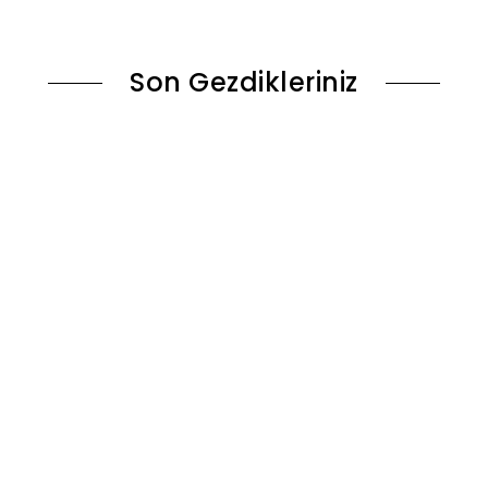
le
Sepete Ekle
Son Gezdikleriniz