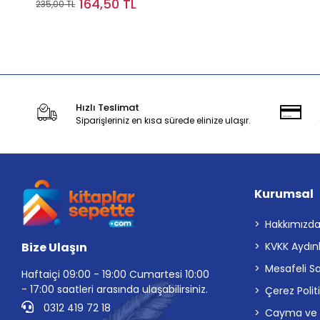
164,50 TL
235,00 TL
Stokta Yok
Hızlı Teslimat
Siparişleriniz en kısa sürede elinize ulaşır.
Kurumsal
Hakkımızd
Bize Ulaşın
KVKK Aydın
Mesafeli S
Haftaiçi 09:00 - 19:00 Cumartesi 10:00
- 17:00 saatleri arasında ulaşabilirsiniz.
Çerez Polit
0312 419 72 18
Cayma ve İp