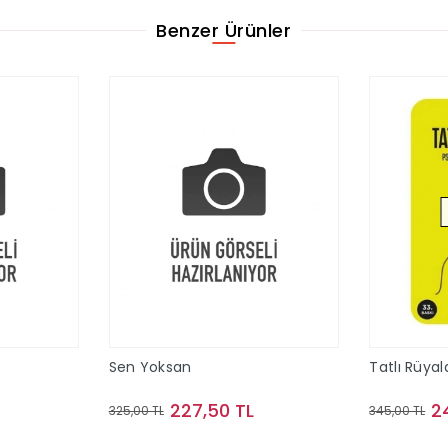
Benzer Ürünler
Sen Yoksan
Tatlı Rüyal
227,50 TL
2
325,00 TL
345,00 TL