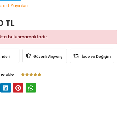
erest Yayınları
0 TL
okta bulunmamaktadır.
önderi
Güvenli Alışveriş
İade ve Değişim
me ekle