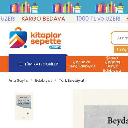
İ
KARGO BEDAVA
1000 TL ve ÜZERİ
KARG
En Yen
Çocuk
Çocuk ve
Çağdaş
TÜM KATEGORİLER
Genç Edebiyat
Dünya
Edebiyatı
Ana Sayfa
Edebiyat
Türk Edebiyatı