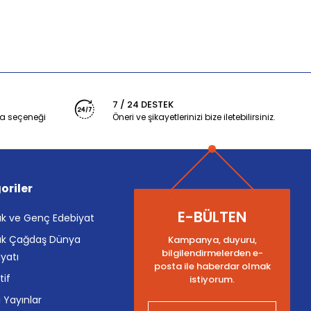
7 / 24 DESTEK
a seçeneği
Öneri ve şikayetlerinizi bize iletebilirsiniz.
oriler
E-BÜLTEN
k ve Genç Edebiyat
k Çağdaş Dünya
Kampanya, duyuru,
bilgilendirmelerden e-
yatı
posta ile haberdar olmak
tif
istiyorum.
i Yayınlar