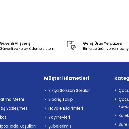
Güvenli Alışveriş
Geniş Ürün Yelpazesi
Güvenli ve kolay ödeme sistemi
Binlerce ürün ve kampany
Müşteri Hizmetleri
Kateg
a
Sıkça Sorulan Sorular
Çocu
latma Metni
Sipariş Takip
Çocu
Edebi
atış Sözleşmesi
Havale Bildirimleri
Kolek
ikası
Yayınevleri
Sürel
tal İade Koşulları
Şubelerimiz