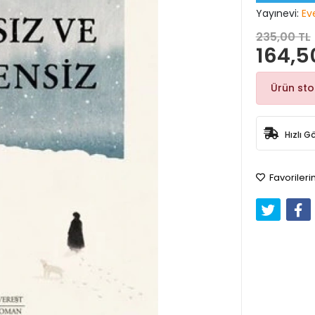
Yayınevi:
Ev
235,00 TL
164,5
Ürün st
Hızlı G
Favorileri