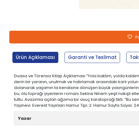
F
Ürün Açıklaması
Garanti ve Teslimat
Tak
Duasız ve Törensiz Kitap Açıklaması “Yola baktım, yolda kaldı
derin bir yaranın, unutmak ve hatırlamak arasındaki karlı yolu
dolanarak yaşamın ta kendisine dönüşen büyük yasıngünlerini s
bu; ölü toprağı yiyenlerin romanı.Sekine Ninem yeşil nakışlı el
tuttu. Avazımla açılan ağzıma bir avuç karatoprağı tıktı: “Bu se
Yayınevi: Everest Yayınları Hamur Tipi: 2. Hamur Sayfa Sayısı: 240
Yazar