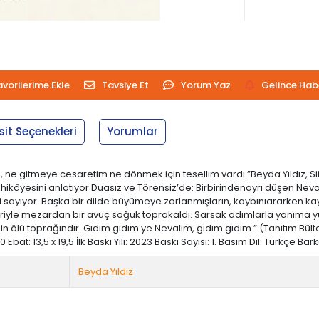
avorilerime Ekle
Tavsiye Et
Yorum Yaz
Gelince Hab
sit Seçenekleri
Yorumlar
m, ne gitmeye cesaretim ne dönmek için tesellim vardı.”Beyda Yıldız
n hikâyesini anlatıyor Duasız ve Törensiz’de: Birbirindenayrı düşen Ne
ayıyor. Başka bir dilde büyümeye zorlanmışların, kaybınıararken kayb
leriyle mezardan bir avuç soğuk toprakaldı. Sarsak adımlarla yanıma yür
nin ölü toprağındır. Gıdım gıdım ye Nevalim, gıdım gıdım.” (Tanıtım Bül
 Ebat: 13,5 x 19,5 İlk Baskı Yılı: 2023 Baskı Sayısı: 1. Basım Dil: Türkçe
Beyda Yıldız