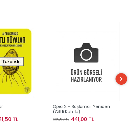
Tükendi
ar
Opia 2 – Başlamalı Yeniden
(Ciltli Kutulu)
41,50 TL
441,00 TL
630,00 TL