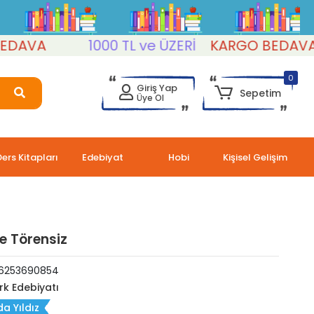
VA
1000 TL ve ÜZERİ
KARGO BEDAVA
0
Giriş Yap
Sepetim
Üye Ol
Ders Kitapları
Edebiyat
Hobi
Kişisel Gelişim
e Törensiz
6253690854
rk Edebiyatı
a Yıldız