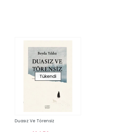
Stokta Yok
Sepete Ek
Tükendi
Duasız Ve Törensiz